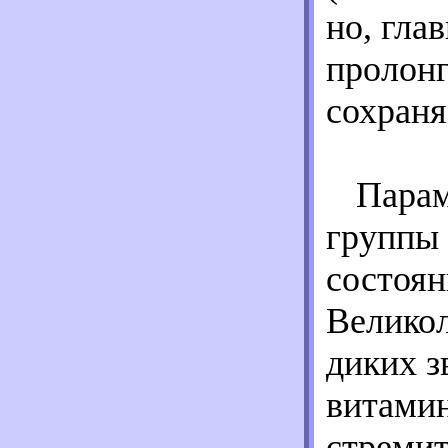
но, гла
пролонг
сохраня
Парам
группы 
состоян
Великол
диких з
витамин
стремит