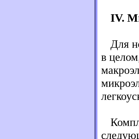
IV. 
Для н
в целом
макроэл
микроэл
легкоус
Компл
следую