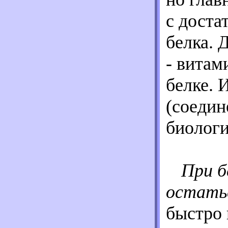
с доста
белка. 
- витам
белке. 
(соедин
биологи
При б
остать
быстро 