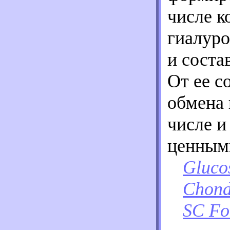
числе к
гиалуро
и соста
От ее с
обмена 
числе и
ценными
Gluco
Chond
SC Fo