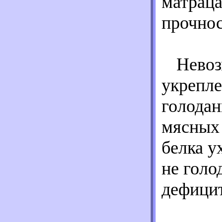
матраца
прочнос
Невоз
укрепле
голодан
мясных 
белка у
не голо
дефицит