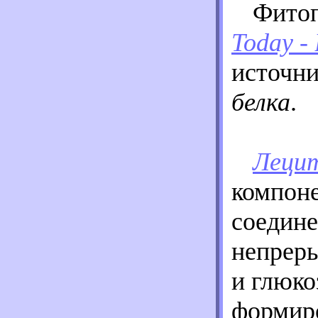
Фито
Today -
источн
белка
.
Лецит
компон
соедине
непреры
и глюк
формиро