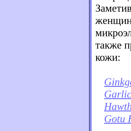
Заметив
женщина
микроэл
также 
кожи:
Ginkg
Garlic
Hawth
Gotu 