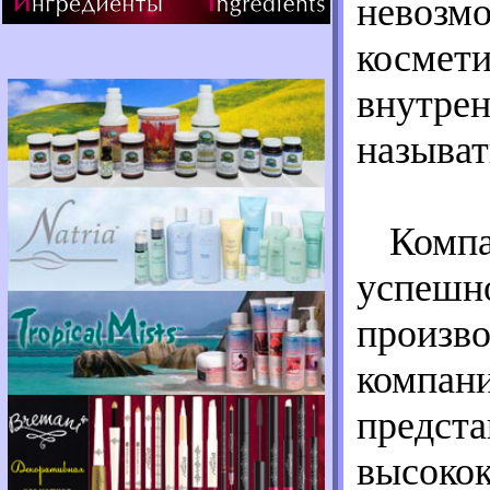
невозм
космети
внутрен
называт
Комп
успешно
произво
компани
предста
высоко