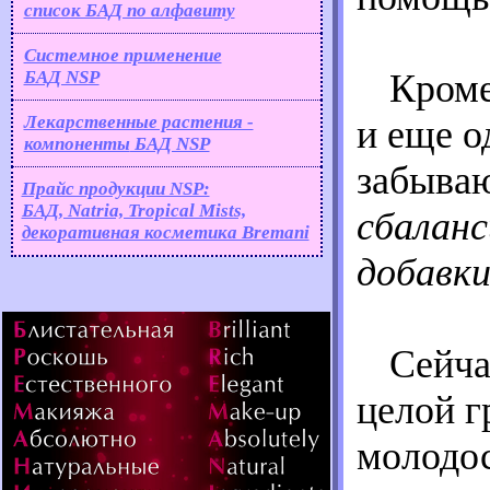
список БАД по алфавиту
Системное применение
БАД NSP
Кроме
Лекарственные растения -
и еще о
компоненты
БАД NSP
забыва
Прайс продукции NSP:
БАД, Natria, Tropical Mists,
сбаланс
декоративная косметика Bremani
добавки
Сейча
целой г
молодос