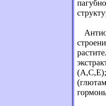
пагубно
структу
Антио
строени
растите
экстрак
(А,С,Е)
(глютам
гормоны