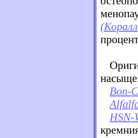
остеопо
менопау
(Коралл
процент
Ориги
насыще
Bon-C
Alfal
HSN-W
кремния 