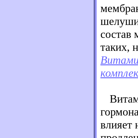
мембран
шелушит
состав 
таких, 
Витами
комплек
Витам
гормона
влияет 
продлен