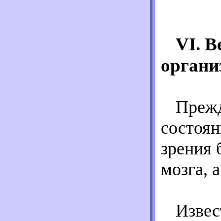
VI. 
органи
Прежд
состоян
зрения 
мозга, а
Извес