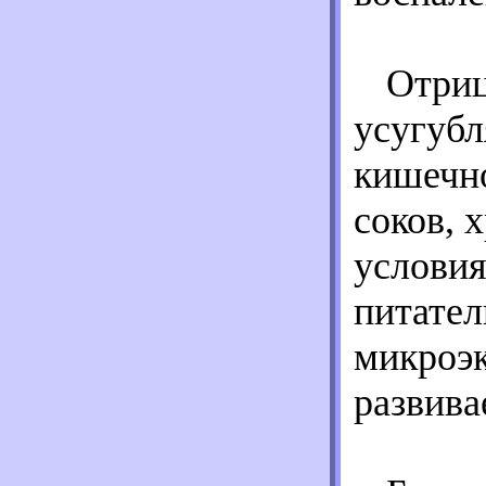
Отриц
усугубл
кишечно
соков, 
условия
питател
микроэк
развива