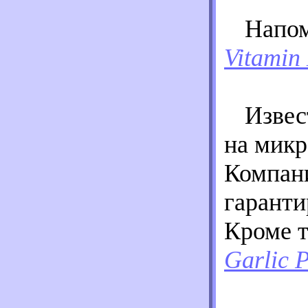
Напом
Vitamin
Извес
на микр
Компани
гарант
Кроме т
Garlic 