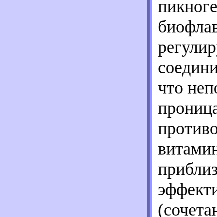
пикноге
биофлав
регулир
соедини
что неп
проница
против
витамин
приблиз
эффект
(сочета