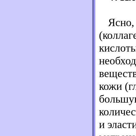
Ясно,
(коллаг
кислоты
необхо
веществ
кожи (г
большу
количес
и эласт