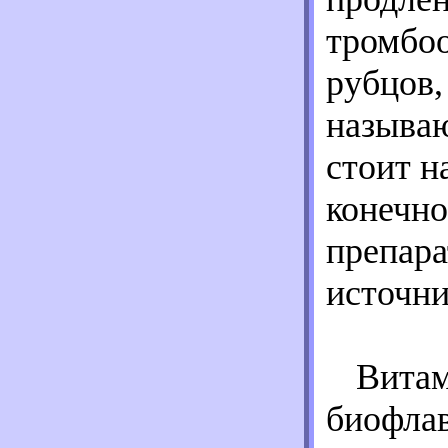
тромбоо
рубцов,
называ
стоит н
конечно
препар
источни
Витам
биофлав