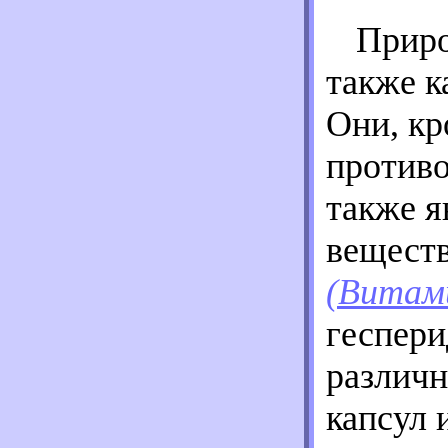
Прир
также к
Они, кр
противо
также я
веществ
(Витам
геспери
различн
капсул 