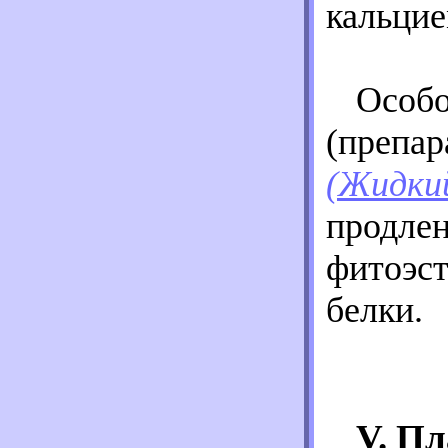
кальцие
Особо
(препа
(Жидки
продлен
фитоэст
белки.
V. Пл