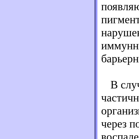
появляю
пигмент
нарушен
иммунны
барьерн
В слу
частичн
организ
через п
воспале