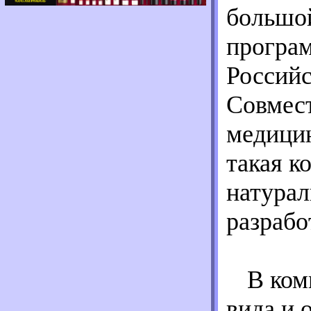
большо
програм
Россий
Совмес
медици
такая к
натура
разрабо
В ком
вида и 