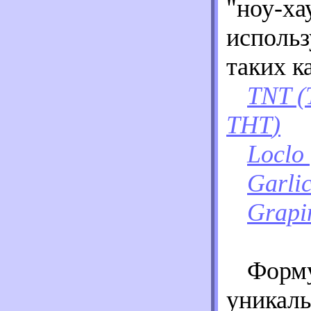
"ноу-ха
использ
таких к
TNT (T
ТНТ
)
Loclo 
Garlic
Grapi
Форм
уникаль