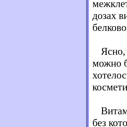
межклет
дозах в
белково
Ясно,
можно б
хотелос
космети
Витам
без кот