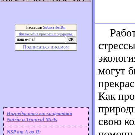
Рассылки
Subscribe.Ru
Рабо
Философия красоты и здоровья
стрессы
Подписаться письмом
экологи
могут б
прекрас
Как про
природн
Ингредиенты космецевтики
свою ко
Natria и Tropical Mists
помощь 
NSP от А до Я: