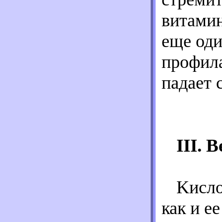
витамин
еще оди
профил
падает 
III.
Kисло
как и е