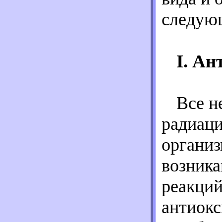
следую
I. Ан
Все н
радиаци
организ
возника
реакций
антиокс