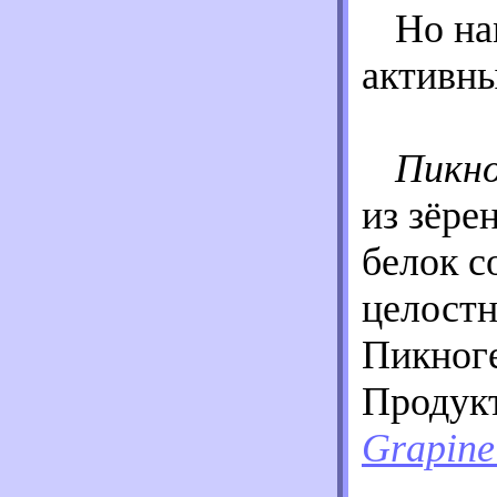
Но на
активны
Пикно
из зёре
белок с
целостн
Пикног
Продукт
Grapine