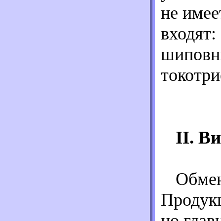
не имее
входят:
шиповни
токотри
II. В
Обмен
Продукц
но глав