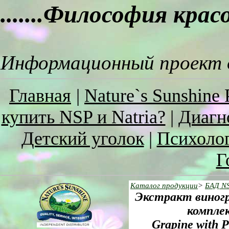
.......Философия кра
Информационный проект о
Главная
|
Nature`s Sunshine 
купить NSP и Natria?
|
Диагн
Детский уголок
|
Психоло
Г
Каталог продукции
>
БАД N
Экстракт виног
комплек
Grapine with P