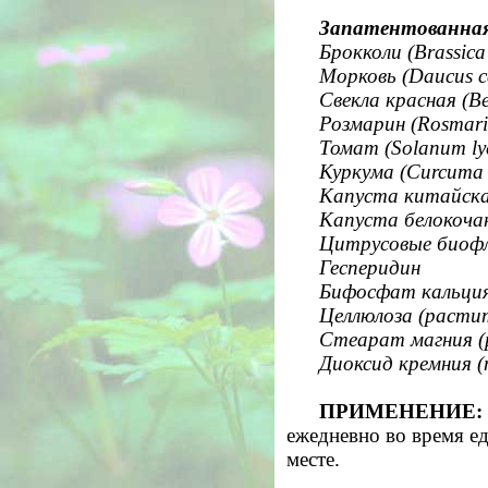
Запатентованная 
Брокколи (Brassica
Морковь (Daucus c
Свекла красная (Be
Розмарин (Rosmarinu
Томат (Solanum ly
Куркума (Curcuma 
Капуста китайская
Капуста белокочанн
Цитрусовые биоф
Гесперидин
Бифосфат кальци
Целлюлоза (расти
Стеарат магния 
Диоксид кремния 
ПРИМЕНЕНИЕ:
ежедневно во время е
месте.