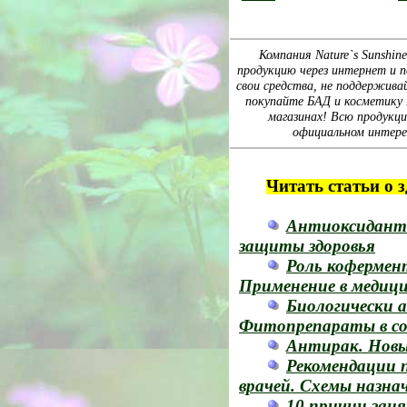
Компания Nature`s Sunshin
продукцию через интернет и п
свои средства, не поддержива
покупайте БАД и косметику Na
магазинах! Всю продукц
официальном интере
Читать статьи о 
Антиоксиданты
защиты здоровья
Роль кофермент
Применение в медиц
Биологически 
Фитопрепараты в со
Антирак. Новы
Рекомендации 
врачей. Схемы назна
10 причин заня