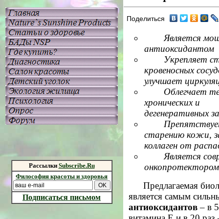
Поделиться
Является мо
антиоксидантом
Укрепляет с
кровеносных сосуд
улучшает циркуля
Облегчает те
хронических и
дегенеративных з
Препятству
старению кожи, 
коллаген от распа
Является сов
Рассылки
Subscribe.Ru
онкопротектором
Философия красоты и здоровья
Предлагаемая биол
является самым сильн
Подписаться письмом
антиоксидантов
–
в 5
витамина Е и в 20 раз