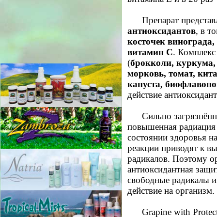
Препарат представ
антиоксидантов
, в т
косточек винограда,
витамин С
. Комплекс
(
брокколи, куркума,
морковь, томат, кит
капуста, биофлавон
действие антиоксидант
Сильно загрязнённ
повышенная радиация 
состоянии здоровья н
реакции приводят к 
радикалов. Поэтому о
антиоксидантная защи
свободные радикалы и
действие на организм.
Grapine with Prote