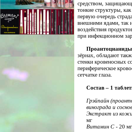
средством, защищающ
тонкие структуры, ка
первую очередь страд
внешними ядами, так и
воздействия продуктов
при инфекционном за
Проантоцианиды
зёрнах, обладают так
стенки кровеносных с
периферическое крово
сетчатке глаза.
Состав – 1 таблет
Грэйпайн (проант
винограда и сосно
Экстракт из кожицы
мг
Витамин С
- 20 м