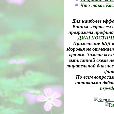
Что такое Кос
Для наиболее эффе
Вашим здоровьем и
программы профила
ДИАГНОСТИЧ
Применение БАД к
здоровья не отменяе
врачом. Замена все
выписанной схеме л
тщательной диагност
фит
По всем вопросам
активными добав
nsp-zd