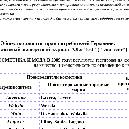
 познакомьтесь с результатами тестирования косметики независимой экспе
ловной вводной статьи, Вы сделаете правильные выводы и, возможно, изменит
очтения...
и кожа в частности, - не поле для бизнеса и экспериментов недобросовестны
Общество защиты прав потребителей Германии.
висимый экспертный журнал "Öko-Test" ("Эко-тест")
СМЕТИКА И МОДА В 2009 году:
результаты тестирования ко
на качество и экологичность по отношению к 
Производители
косметики
К
прот
Протестированные торговые
Производитель
марки
Laverana
Lavera, Lavere
Weleda
Weleda
Wala
Dr.Hauschka, Walavita
Logocos
Fitne, Sante, Logona