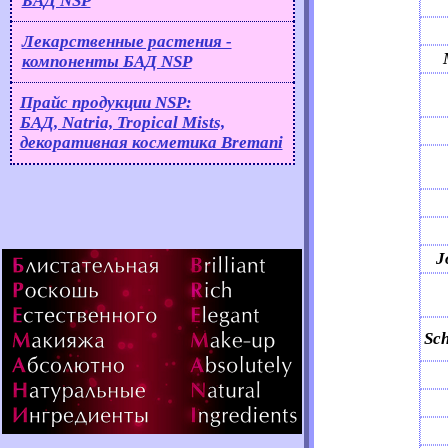
БАД NSP
Лекарственные растения -
компоненты
БАД NSP
Прайс продукции NSP:
БАД, Natria, Tropical Mists,
декоративная косметика Bremani
J
Sc