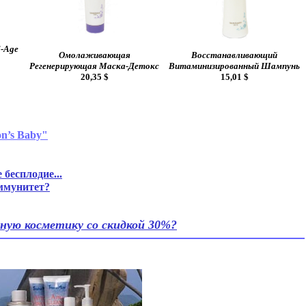
-Age
Омолаживающая
Восстанавливающий
Регенерирующая Маска-Детокс
Витаминизированный Шампунь
20,35 $
15,01 $
n’s Baby"
бесплодие...
иммунитет?
ную косметику со скидкой 30%?