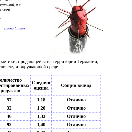
ртизой, и я
е свои
х
Елена Силич
сметики, продающейся на территории Германии,
человеку и окружающей среде
оличество
Средняя
естированных
Общий вывод
оценка
продуктов
57
1,18
Отлично
32
1,28
Отлично
46
1,33
Отлично
92
1,40
Отлично