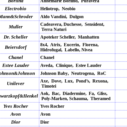
Borlind
Annemarie Borlind,
Puravera
Electrobio
Heliotrop,
Neobio
Mann&Schroder
Aldo Vandini,
Dulgon
Cadeavera, Duchesse,
Sensident,
Muller
Terra Naturi
Dr. Scheller
Apoteker Scheller, Manhatten
8x4, Atrix, Eucerin, Florena,
Beiersdorf
Hidrofugal, Labello, Nivea
Chanel
Chanel
Estee Lauder
Aveda, Clinique, Estee Lauder
ohnson&Johnson
Johnson
Baby
, Neutrogena,
RoC
Axe,
Dove,
Lux,
Pond’s,
Rexona,
Unilever
Timotei
Aok,
Bac,
Diadermine,
Fa,
Gliss,
hwarzkopf&Henkel
Poly-Marken, Schauma,
Theramed
Yves Rocher
Yves Rocher
Avon
Avon
Dior
Dior