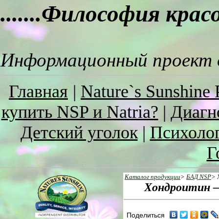
.......Философия кра
Информационный проект о
Главная
|
Nature`s Sunshine 
купить NSP и Natria?
|
Диагн
Детский уголок
|
Психоло
Г
Каталог продукции
>
БАД NSP
>
Хoндрoитин – 
Поделиться