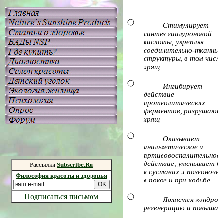
Стимулирует
синтез гиалуроновой
кислоты, укрепляя
соединительно-тканн
структуры, в том чис
хрящ
Ингибирует
действие
протеолитических
ферментов, разрушаю
хрящ
Оказывает
анальгетическое и
пртивовоспалительно
действие, уменьшает 
Рассылки
Subscribe.Ru
в суставах и позвоноч
Философия красоты и здоровья
в покое и при ходьбе
Подписаться письмом
Является хондр
регенерацию и повыш