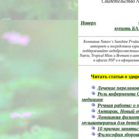
Свидетельство № 
Наверх
купить БА
Компания Nature`s Sunshine Produ
интернет и посредством курь
поддерживайте недобросовестных 
Natria, Tropical Mists и Bremani в
в офисах NSP и в официаль
Читать статьи о здор
Лечение переломо
Роль кофермента Q
медицине
Ручная работа: о 
Антирак. Новый о
Домашняя физиоте
музыкотерапия для дете
10 причин занятьс
Философия здоров