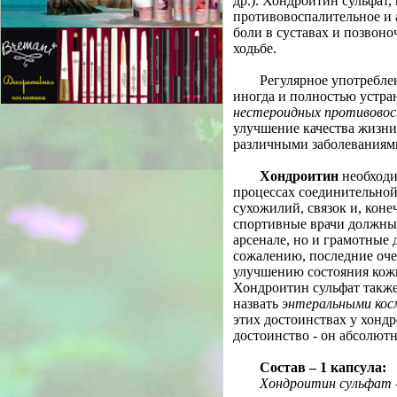
др.). Хондроитин сульфат,
противовоспалительное и 
боли в суставах и позвоно
ходьбе.
Регулярное употребле
иногда и полностью устра
нестероидных противовос
улучшение качества жизн
различными заболеваниями
Хондроитин
необходи
процессах соединительной 
сухожилий, связок и, коне
спортивные врачи должны 
арсенале, но и грамотные 
сожалению, последние оче
улучшению состояния кож
Хондроитин сульфат такж
назвать
энтеральными кос
этих достоинствах у хондр
достоинство - он абсолютн
Состав – 1 капсула:
Хондроитин сульфат