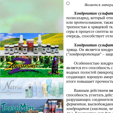
Является энтер
Хондроитин сульфат
полисахарид, который отн
или
протеогликанов
, такж
тропностью к хрящевой т
серы в процессе синтеза х
очередь, способствует отл
Хондроитин сульфат
хряща. Он является хондр
(
"хондропротекция"
– защи
Особенностью хондрои
является его способность 
водных полостей (микропр
создающих хорошую аморт
итоге повышает прочность
Важным действием
х
способность угнетать дей
разрушающих соединитель
ферментов
, высвобождающ
хондроцитов
(
эластаза, п