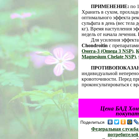
ПРИМЕНЕНИЕ:
по 1
Хранить в сухом, прохлад
оптимального эффекта рек
сульфата в день (вес тела д
кг). Время наступления эф
недель от начала лечения.
Для усиления эффекта
Chondroitin
с препаратам
Омега-3 (Omega 3 NSP)
,
К
Magnesium Chelate NSP)
,
ПРОТИВОПОКАЗА
индивидуальной неперено
кровоточивости. Перед п
проконсультироваться с вр
Цена БАД Хoн
покупате
Поделиться
Федеральная служба 
потребителей