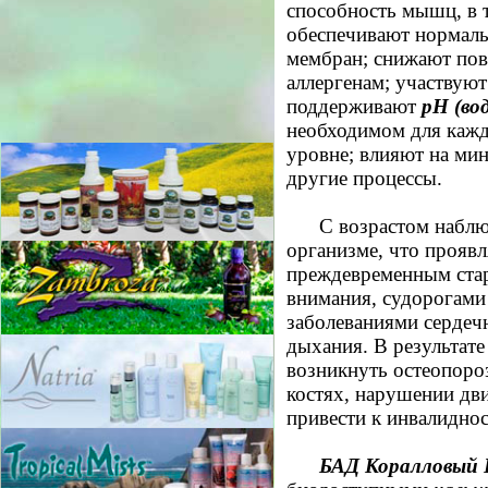
способность мышц, в 
обеспечивают нормал
мембран; снижают по
аллергенам; участвуют
поддерживают
рН (во
необходимом для кажд
уровне; влияют на ми
другие процессы.
С возрастом набл
организме, что прояв
преждевременным ста
внимания, судорогам
заболеваниями сердеч
дыхания. В результате
возникнуть остеопоро
костях, нарушении дв
привести к инвалиднос
БАД Коралловый 