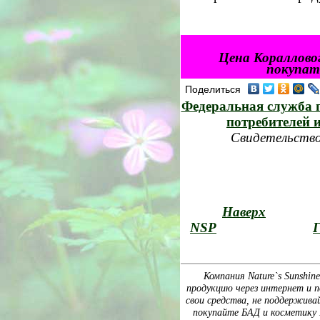
Цена Кораллово
покупате
Поделиться
Федеральная служба п
потребителей 
Свидетельство
Наверх
NSP
Г
Компания Nature`s Sunshin
продукцию через интернет и п
свои средства, не поддержива
покупайте БАД и косметику Na