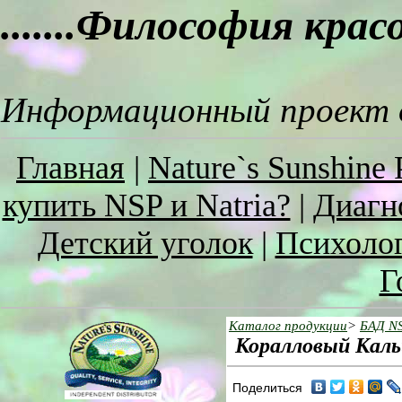
.......Философия кра
Информационный проект о
Главная
|
Nature`s Sunshine 
купить NSP и Natria?
|
Диагн
Детский уголок
|
Психоло
Г
Каталог продукции
>
БАД N
Коралловый Кальц
Поделиться