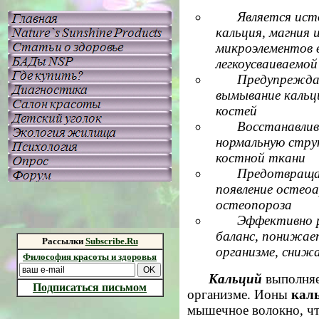
Является ист
кальция, магния 
микроэлементов 
легкоусваиваемо
Предупрежд
вымывание кальц
костей
Восстанавли
нормальную стру
костной ткани
Предотвращ
появление остео
остеопороза
Эффективно р
баланс, понижае
Рассылки
Subscribe.Ru
организме, сниж
Философия красоты и здоровья
Кальций
выполняе
Подписаться письмом
организме. Ионы
кал
мышечное волокно, чт