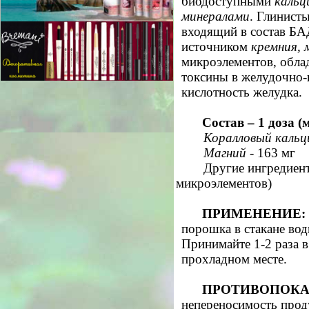
биодоступными
кальц
минералами
. Глинист
входящий в состав БА
источником
кремния, 
микроэлементов, обла
токсины в желудочно-
кислотность желудка.
Состав – 1 доза (
Коралловый кальц
Магний
- 163 мг
Другие ингредиен
микроэлементов)
ПРИМЕНЕНИЕ:
порошка в стакане во
Принимайте 1-2 раза в
прохладном месте.
ПРОТИВОПОКА
непереносимость прод