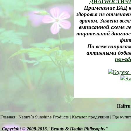
ДИАГНОСТИЧ
Применение БАД к
здоровья не отменяе
врачом. Замена все
выписанной схеме л
тщательной диагност
фит
По всем вопросам
активными добав
nsp-zd
Найти
Главная
|
Nature`s Sunshine Products
|
Каталог продукции
|
Где купит
Copyright © 2008-2016,"Beauty & Health Philosophy"