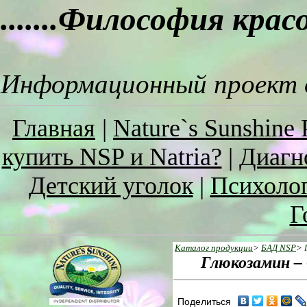
.......Философия кра
Информационный проект о
Главная
|
Nature`s Sunshine 
купить NSP и Natria?
|
Диагн
Детский уголок
|
Психоло
Г
Каталог продукции
>
БАД NSP
>
Глюкозaмин – 
Поделиться