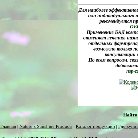
Для наиболее эффективног
или индивидуального 
рекомендуется 
ОБ
Применение БАД компан
отменяет лечения, назна
отдельных фармпрепар
возможно только п
консультации 
По всем вопросам, св
добавками
nsp-z
Найти
Главная
|
Nature`s Sunshine Products
|
Каталог продукции
|
Где купит