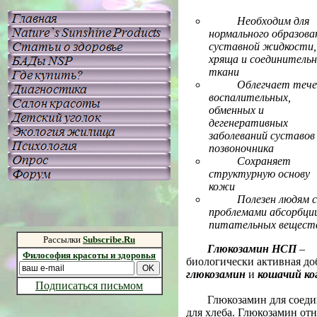
Необходим для
нормального образова
суставной жидкости,
хряща и соединитель
ткани
Облегчает тече
воспалительных,
обменных и
дегенеративных
заболеваний суставов
позвоночника
Сохраняет
структурную основу
кожи
Полезен людям с
проблемами абсорбци
питательных вещест
Рассылки
Subscribe.Ru
Глюкозамин НСП
–
Философия красоты и здоровья
биологически активная доб
глюкозамин
и
кошачий ко
Подписаться письмом
Глюкозамин для соеди
для хлеба. Глюкозамин отн