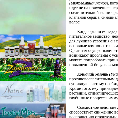
(глюкозамингликанов)
, кот
идут не на получение эне
соединительной ткани орг
клапанов сердца, синовиал
волос.
Когда организм перер
питательное вещество, не
для лучшего усвоения он с
основные компоненты –
г
Организм осуществляет эт
возникают проблемы с ус
можете попробовать прин
повышенной биоусвояемо
Кошачий коготь (Уна
противовоспалительным де
суставную систему необх
Кроме того, ему принадле
растений, стимулирующих
глубинные процессы имму
Совместное действие
способствует снижению во
восполнению строительног