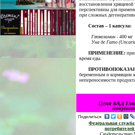
восстановления хрящевой
перспективны для примене
при сложных дегенератив
Состав – 1 капсула:
Глюкозамин
- 400 мг
Уна де Гато (Uncaria
ПРИМЕНЕНИЕ:
прин
время еды.
ПРОТИВОПОКАЗА
беременным и кормящим 
непереносимости продукта
Цена БАД Глю
покупате
Поделиться
Федеральная служба 
потребителей
Свидетельство № 