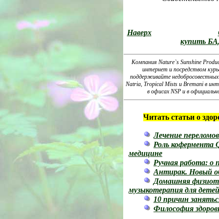
Наверх
купить БА
Компания Nature`s Sunshine Produ
интернет и посредством курь
поддерживайте недобросовестных 
Natria, Tropical Mists и Bremani в
в офисах NSP и в официаль
Читать статьи о здор
Лечение переломо
Роль кофермента Q
медицине
Ручная работа: о 
Антирак. Новый о
Домашняя физиоте
музыкотерапия для дете
10 причин занятьс
Философия здоров