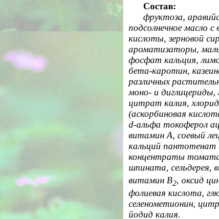
Состав:
фруктоза, аравийс
подсолнечное масло с
кислоты, зерновой си
ароматизаторы, маль
фосфат кальция, лимо
бета-каротин, казеин
различных растительн
моно- и диглицериды, 
цитрат калия, хлорид
(аскорбиновая кислот
d-альфа токоферол а
витамин А, соевый ле
кальций пантотенат 
концентраты томата,
шпината, сельдерея, 
витамин В
, оксид ц
2
фолиевая кислота, гл
селенометионин, цитр
йодид калия
.