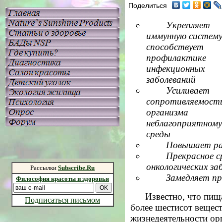
Поделиться
Укрепляет
иммунную систему
способствует
профилактике
инфекционных
заболеваний
Усиливает
сопротивляемост
организма
неблагоприятном
среды
Повышает ра
Прекрасное с
онкологических за
Рассылки
Subscribe.Ru
Замедляет пр
Философия красоты и здоровья
Известно, что пищ
Подписаться письмом
более шестисот вещес
жизнедеятельности ор