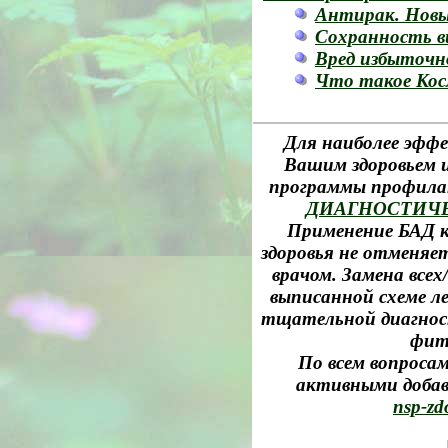
Антирак. Новы
Сохранность в
Вред избыточн
Что такое Кос
Для наиболее эффе
Вашим здоровьем и
программы профила
ДИАГНОСТИЧ
Применение БАД к
здоровья не отменяе
врачом. Замена все
выписанной схеме л
тщательной диагност
фит
По всем вопросам
активными добав
nsp-zd