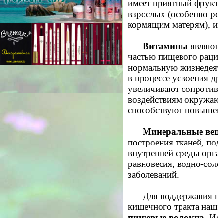
имеет приятный фрукт
взрослых (особенно р
кормящим матерям), и 
Витамины
являют
частью пищевого раци
нормальную жизнедеят
в процессе усвоения 
увеличивают сопротив
воздействиям окружаю
способствуют повыше
Минеральные ве
построения тканей, п
внутренней среды орг
равновесия, водно-со
заболеваний.
Для поддержания 
кишечного тракта на
пищевые волокна
. И