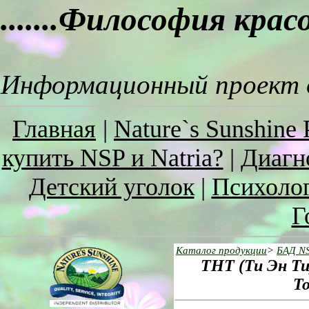
.......Философия кра
Информационный проект о
Главная
|
Nature`s Sunshine 
купить NSP и Natria?
|
Диагн
Детский уголок
|
Психоло
Г
Каталог продукции
>
БАД N
ТНТ (Ти Эн Ти)
To