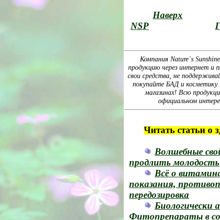
Наверх
NSP
Г
Компания Nature`s Sunshin
продукцию через интернет и п
свои средства, не поддержива
покупайте БАД и косметику Na
магазинах! Всю продукц
официальном интере
Читать статьи о 
Волшебные сво
продлить молодость
Всё о витамин
показания, противо
передозировка
Биологически 
Фитопрепараты в со