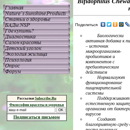
Bifidophilus Chewab
Поделиться
Биологически
активная добавка к п
– источник
микроорганизмов-
пробиотиков и
компонентов с
пребиотическим
действием
Нормализуют
функционирование
пищеварительной
системы
Поддерживают
Рассылки
Subscribe.Ru
естественную защит
Философия красоты и здоровья
организма от бактер
вирусов
Подписаться письмом
Создают
благоприятную среду 
роста полезных