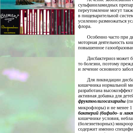
сульфаниламидных препар
переутомление могут такж
в пищеварительной систем
усиленно размножаться ус
флора.
Особенно часто при д
моторная деятельность ки
повышенное газообразован
Дисбактериоз может б
то болезни, поэтому прежд
и лечение основного забол
Для ликвидации дисба
кишечника нормальной ми
разработана высокоэффект
активная добавка для детей
фруктоолигосахариды
(пи
микрофлоры) и не менее 1
бактерий (бифидо- и лак
кишечнике условия, небл
(болезнетворных) микроор
содержит именно специфи