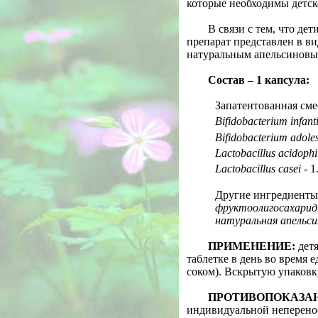
которые необходимы детск
В связи с тем, что дет
препарат представлен в ви
натуральным апельсиновы
Состав – 1 капсула:
Запатентованная смес
Bifidobacterium infant
Bifidobacterium adoles
Lactobacillus acidophi
Lactobacillus casei
- 1
Другие ингредиенты
фруктоолигосахариды
натуральная апельс
ПРИМЕНЕНИЕ:
детя
таблетке в день во время 
соком). Вскрытую упаковк
ПРОТИВОПОКАЗА
индивидуальной неперено