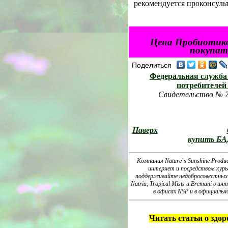
рекомендуется проконсульт
Цена Пробиотико
покупате
Поделиться
Федеральная служба 
потребителей
Свидетельство № 77
Наверх
купить БА
Компания Nature`s Sunshine Produ
интернет и посредством курь
поддерживайте недобросовестных 
Natria, Tropical Mists и Bremani в
в офисах NSP и в официаль
Читать статьи о здор