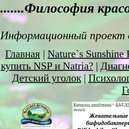
.......Философия кра
Информационный проект о
Главная
|
Nature`s Sunshine 
купить NSP и Natria?
|
Диагн
Детский уголок
|
Психоло
Г
Каталог продукции
>
БАД N
детей
Жевательные 
бифидобактери