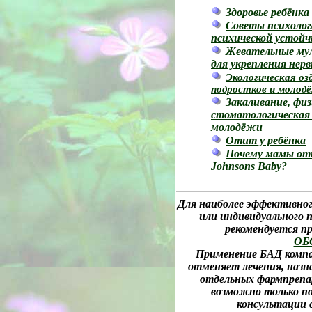
Здоровье ребёнка
Советы психолог
психической устой
Жевательные му
для укрепления нер
Экологическая оз
подростков и молодё
Закаливание, физ
стоматологическая 
молодёжи
Отит у ребёнка
Почему мамы от
Johnsons Baby?
Для наиболее эффективног
или индивидуального 
рекомендуется 
ОБ
Применение БАД компан
отменяет лечения, назна
отдельных фармпрепар
возможно только п
консультации 