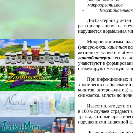
микроорганизмов
Восстанавлива
Дисбактериоз у детей 
реакция организма на сте
нарушается нормальная м
Микроорганизмы, нас
(
энтерококки
,
кишечная па
активно участвуют в обме
лактобактерии
тесно свя
учавствуют в формирован
стимулируют местную за
При инфекционных и 
хронических заболеваний 
колитов, энтероколитов) к
снижается, вплоть до полн
Известно, что дети с
в 100% случаев страдают 
тракта, которые практиче
нарушениями кишечной ф
Лечение заболеваний