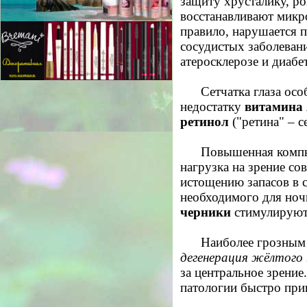
защиту хрусталику, рог
восстанавливают микр
правило, нарушается 
сосудистых заболевани
атеросклерозе и диабет
Сетчатка глаза осо
недостатку
витамина
ретинол
("ретина" – се
Повышенная компь
нагрузка на зрение со
истощению запасов в 
необходимого для ноч
черники
стимулируют
Наиболее грозным 
дегенерация жёлтого
за центральное зрение
патологии быстро прив