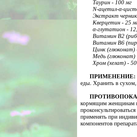
Таурин - 100 мг
N-ацетил-α-цисте
Экстракт черники 
Кверцетин - 25 м
α-глутатион - 12
Витамин В2 (рибо
Витамин В6 (пири
Цинк (глюконат) -
Медь (глюконат) 
Хром (хелат) - 50
ПРИМЕНЕНИЕ:
еды. Хранить в сухом,
ПРОТИВОПОКА
кормящим женщинам 
проконсультироваться 
применять при индиви
компонентов препарат