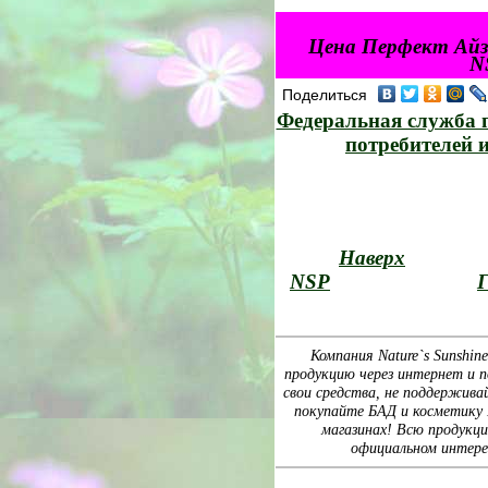
Цена Перфект Айз
N
Поделиться
Федеральная служба п
потребителей 
Наверх
NSP
Г
Компания Nature`s Sunshin
продукцию через интернет и п
свои средства, не поддержива
покупайте БАД и косметику Na
магазинах! Всю продукц
официальном интере