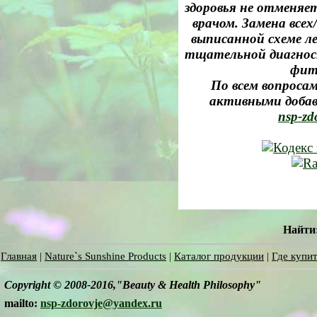
здоровья не отменяе
врачом. Замена все
выписанной схеме л
тщательной диагност
фит
По всем вопросам
активными добав
nsp-zd
Найти
Главная
|
Nature`s Sunshine Products
|
Каталог продукции
|
Где купит
Copyright © 2008-2016,"Beauty & Health Philosophy"
mailto:
nsp-zdorovje@yandex.ru