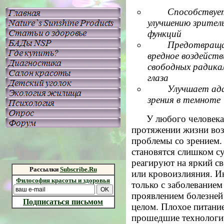
Способствуе
улучшению зрител
функций
Предотвращ
вредное воздейств
свободных радика
глаза
Улучшает а
зрения в темноте
У любого человека
протяжении жизни во
проблемы со зрением. 
становятся слишком с
реагируют на яркий св
Рассылки
Subscribe.Ru
или кровоизлияния. И
Философия красоты и здоровья
только с заболеванием 
проявлением болезней
Подписаться письмом
целом. Плохое питани
прошедшие технологи