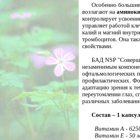
Особенно большие
возлагают на
аминоки
контролирует усвоени
управляет работой кл
калий и магний внутри
тромбоцитов. Она так
свойствами.
БАД NSP "Соверше
незаменимым компоне
офтальмологических п
профилактических. Фо
адаптацию зрения к те
переутомлении глаз, с
различных заболеваний
Состав – 1 капсул
Витамин А - 625
Витамин Е - 50 м