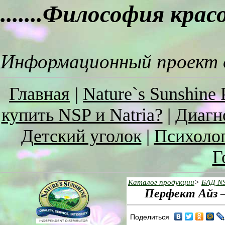
.......Философия кра
Информационный проект о
Главная
|
Nature`s Sunshine 
купить NSP и Natria?
|
Диагн
Детский уголок
|
Психоло
Г
Каталог продукции
>
БАД N
Перфект Айз – 
Поделиться