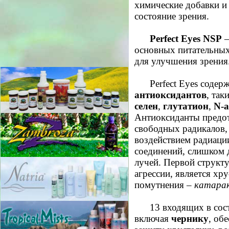
химические добавки и
состояние зрения.
Perfect Eyes NSP
–
основных питательных
для улучшения зрения
Perfect Eyes соде
антиоксидантов
, так
селен
,
глутатион
,
N-а
Антиоксиданты предот
свободных радикалов,
воздействием радиаци
соединений, слишком 
лучей. Первой структу
агрессии, является хру
помутнения –
катара
13 входящих в сос
включая
чернику
, об