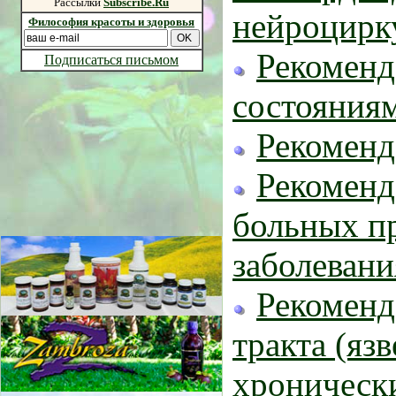
Рассылки
Subscribe.Ru
нейроцирк
Философия красоты и здоровья
Рекоменд
Подписаться письмом
состояния
Рекоменд
Рекоменд
больных при
заболевани
Рекоменд
тракта (яз
хронически