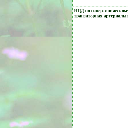
НЦД по гипертоническому
транзиторная артериальн