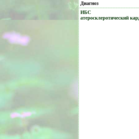
Диагноз
ИБС
атеросклеротический кар