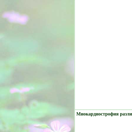
Миокардиострофия различ