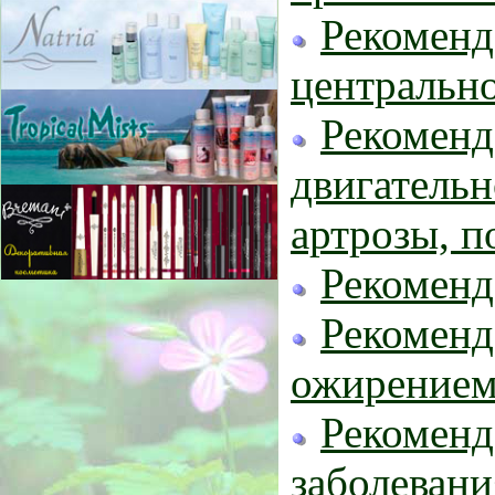
Рекоменд
центрально
Рекоменд
двигательн
артрозы, п
Рекоменд
Рекоменд
ожирение
Рекоменд
заболеван