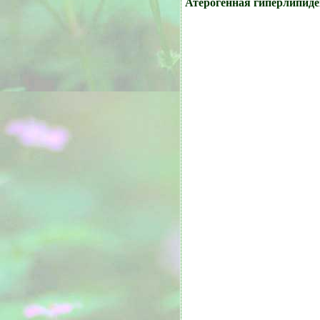
Атерогенная гиперлипид