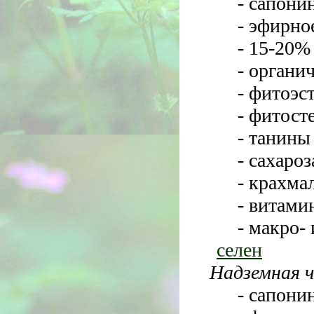
- сапони
- эфирно
- 15-20%
- органи
- фитоэс
- фитост
- танины
- сахароз
- крахма
- витам
- макро-
селен
Надземная 
- сапони