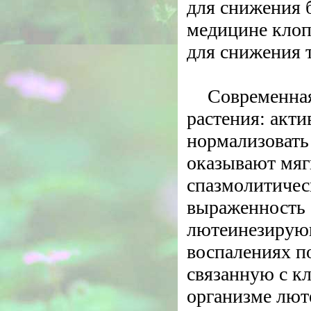
для снижения 
медицине клоп
для снижения 
Современная
растения: акт
нормализовать 
оказывают мяг
спазмолитичес
выраженность 
лютеинезирующ
воспалениях п
связанную с к
организме лют