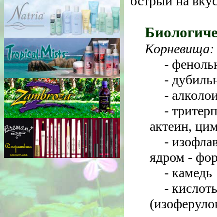
острый на вкус
Биологиче
Корневища:
- феноль
- дубиль
- алколо
- тритер
актеин, ци
- изофла
ядром - фо
- камедь
- кислот
(изоферуло