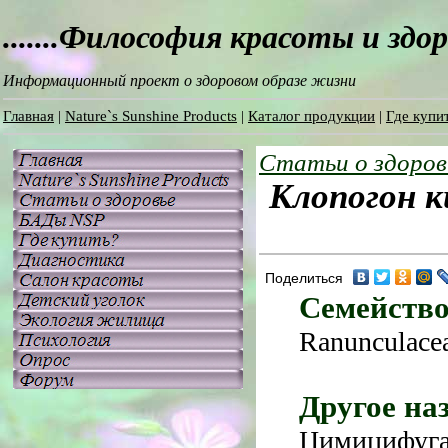
.......Философия красоты и здо
Информационный проект о здоровом образе жизни
Главная
|
Nature`s Sunshine Products
|
Каталог продукции
|
Где купит
Статьи о здоров
Клопогон к
Поделиться
Семейство
Ranunculace
Другое на
Цимицифуга,