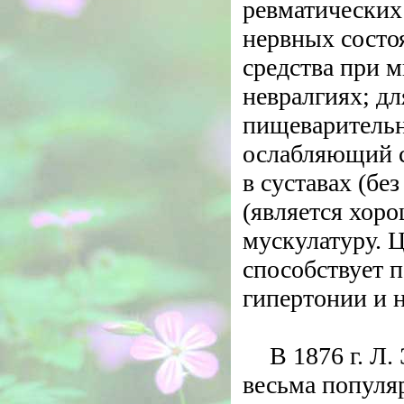
ревматических
нервных состоя
средства при 
невралгиях; д
пищеварительн
ослабляющий 
в суставах (бе
(является хор
мускулатуру. 
способствует 
гипертонии и 
В 1876 г. Л.
весьма популя