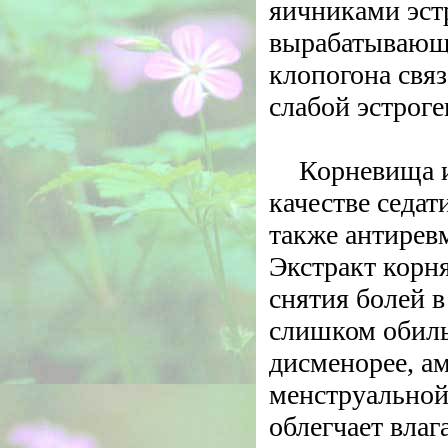
яичниками эстр
вырабатывающи
клопогона свя
слабой эстрог
Корневища и
качестве седа
также антирев
Экстракт корн
снятия болей в
слишком обиль
дисменорее, а
менструальной
облегчает вла