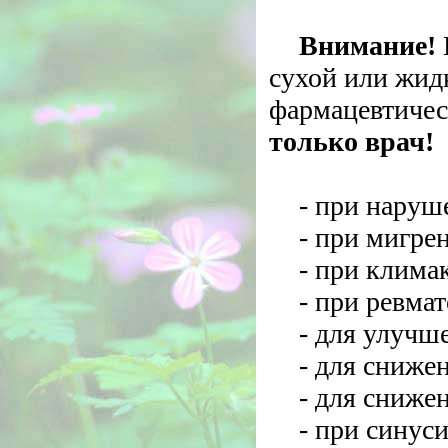
Внимание!
сухой или жид
фармацевтичес
только врач!
- при наруш
- при мигре
- при клима
- при ревма
- для улучш
- для сниже
- для сниже
- при синуси