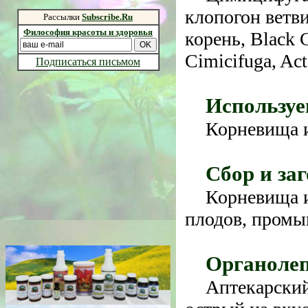
клопогон ветв
Рассылки
Subscribe.Ru
Философия красоты и здоровья
корень, Black 
Cimicifuga, Act
Подписаться письмом
Используе
Корневища и
Сбор и за
Корневища и
плодов, промы
Органолеп
Аптекарский