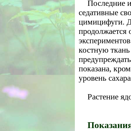
Последние и
седативные св
цимицифуги. Д
продолжается о
экспериментов 
костную ткань
предупреждать
показана, кро
уровень сахара
Растение яд
Показания