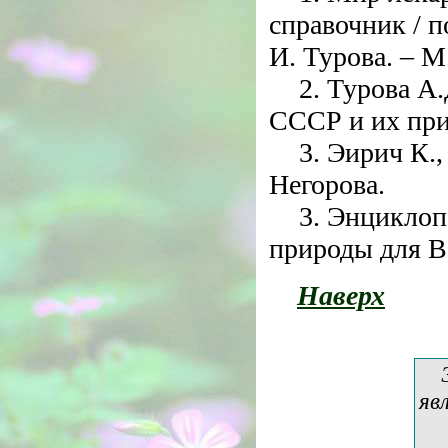
справочник / п
И. Турова. – М
2. Турова А
СССР и их при
3. Эирич К.,
Негорова.
3. Энциклоп
природы для Ва
Наверх
яв