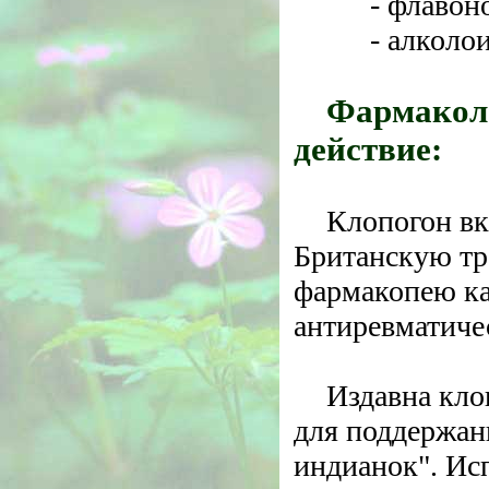
- флавон
- алколо
Фармакол
действие:
Клопогон в
Британскую т
фармакопею к
антиревматиче
Издавна кло
для поддержан
индианок". Ис