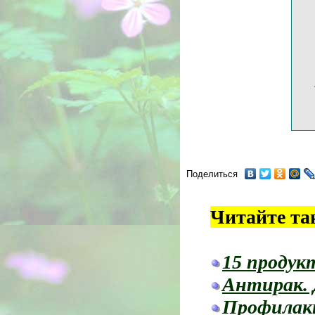
Поделиться
Читайте та
15 продук
Антирак. 
Профилакт