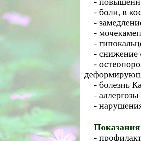
- повышенн
- боли, в к
- замедлени
- мочекамен
- гипокальц
- снижение
- остеопоро
деформирующ
- болезнь К
- аллергозы
- нарушени
Показания
- профилакт