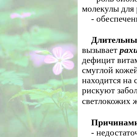
молекулы для
- обеспечен
Длительны
вызывает
рах
дефицит витам
смуглой кожей
находится на
рискуют забо
светлокожих 
Причинами
- недостато