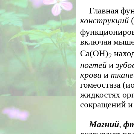
Главная фу
конструкций
функциониро
включая мыше
Са(ОН)
наход
2
ногтей
и
зубо
крови
и
ткане
гомеостаза (и
жидкостях орг
сокращений и
Магний
,
ф