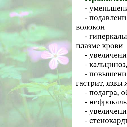
- уменьшен
- подавлен
волокон
- гиперкал
плазме крови
- увеличени
- кальциноз
- повышени
гастрит, язвы
- подагра, 
- нефрокаль
- увеличен
- стенокард