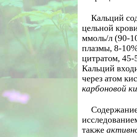
Кальций со
цельной крови
ммоль/л (90-1
плазмы, 8-10%
цитратом, 45
Кальций входи
через атом ки
карбоновой к
Содержание
исследованием
также
активн