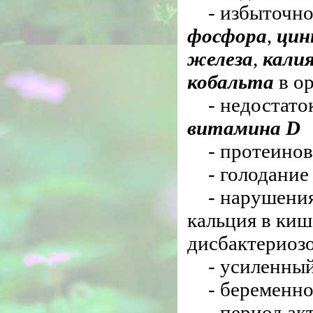
- избыточн
фосфора
,
цин
железа
,
кали
кобальта
в о
- недостато
витамина D
- протеинов
- голодание
- нарушени
кальция в киш
дисбактериозо
- усиленный
- беременно
- период ак