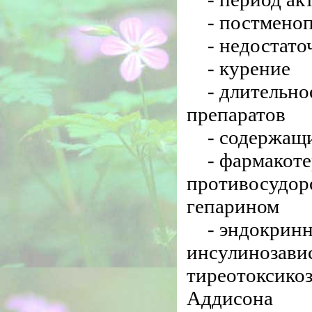
- постменоп
- недостато
- курение
- длительн
препаратов
- содержащ
- фармакот
противосудор
гепарином
- эндокрин
инсулинозави
тиреотоксикоз
Аддисона