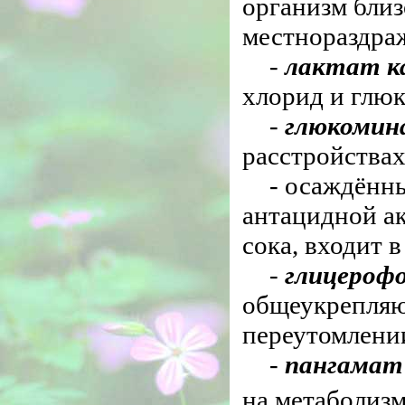
организм близ
местнораздра
-
лактат к
хлорид и глюк
-
глюкомин
расстройствах
- осаждён
антацидной а
сока, входит 
-
глицероф
общеукрепляю
переутомлении
-
пангамат
на метаболизм