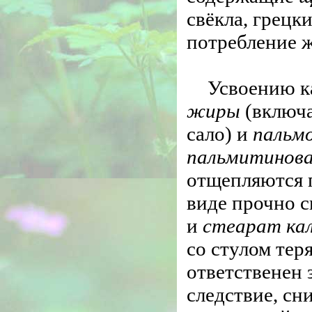
свёкла, грецк
потребление 
Усвоению к
жиры
(включа
сало) и
пальм
пальмитинов
отщепляются 
виде прочно с
и
стеарат ка
со стулом тер
ответственен 
следствие, сн