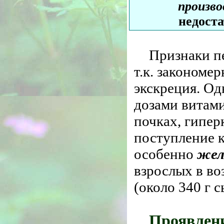
произв
недост
Признаки п
т.к. закономе
экскреция. Од
дозами витам
почках,
гипер
поступление к
особенно
жел
взрослых в во
(около 340 г с
Проявлени