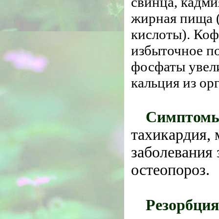
свинца, кадми
жирная пища 
кислоты). Коф
избыточное по
фосфаты увел
кальция из ор
Симптомы
тахикардия,
заболевания 
остеопороз.
Резорбция