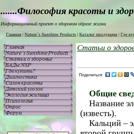
.......Философия красоты и здо
Информационный проект о здоровом образе жизни
Главная
|
Nature`s Sunshine Products
|
Каталог продукции
|
Где ку
Статьи о здоро
Поделиться
Общие све
Название эл
(известь).
Кальций – 
второй групп