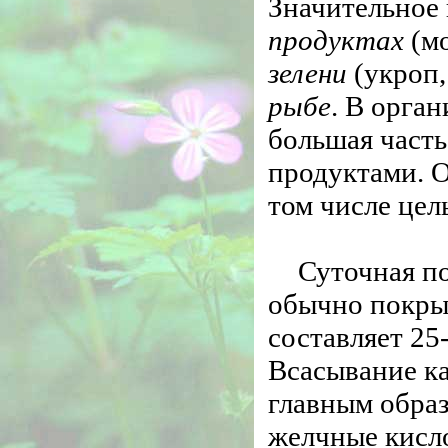
Значительное 
продуктах
(мо
зелени
(укроп,
рыбе
. В орга
большая часть
продуктами. 
том числе цел
Суточная по
обычно покрыв
составляет 25
Всасывание ка
главным образ
желчные кисл