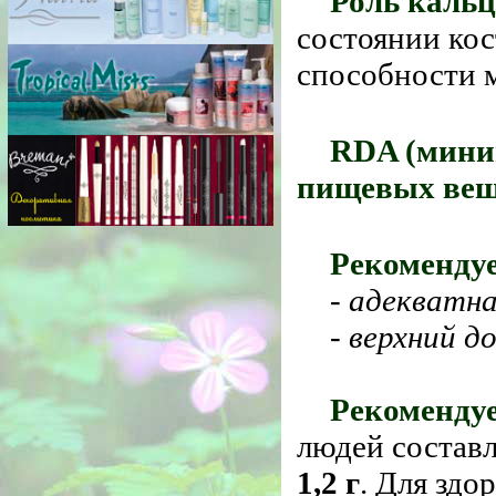
Роль кальц
состоянии кос
способности 
RDA (мини
пищевых вещ
Рекомендуе
-
адекватн
-
верхний д
Рекомендуе
людей состав
1,2 г
. Для зд