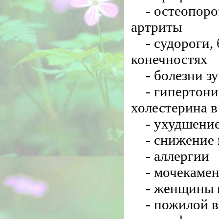
- остеопоро
артриты
- судороги,
конечностях
- болезни з
- гипертон
холестерина в
- ухудшени
- снижение
- аллергии
- мочекамен
- женщины 
- пожилой в