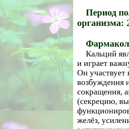
Период по
организма:
2
Фармаколо
Кальций яв
и играет важн
Он участвует
возбуждения 
сокращения, 
(секрецию, в
функциониров
желёз, усилен