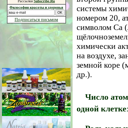
Рассылки
Subscribe.Ru
системы хими
Философия красоты и здоровья
номером 20, а
Подписаться письмом
символом Ca (
щёлочноземель
химически акт
на воздухе, з
земной коре 
др.).
Число атом
одной клетке