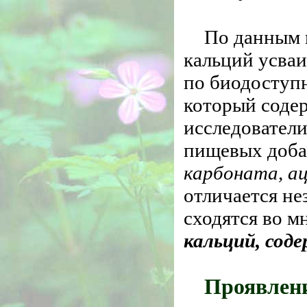
По данным 
кальций усва
по биодоступ
который содер
исследователи
пищевых доба
карбоната, а
отличается не
сходятся во м
кальций, сод
Проявлени