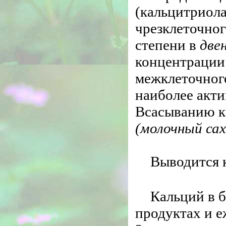
(кальцитриола
чрезклеточног
степени в
две
концентрации 
межклеточного
наиболее акти
Всасыванию к
(молочный сах
Выводится к
Кальций в 
продуктах и е