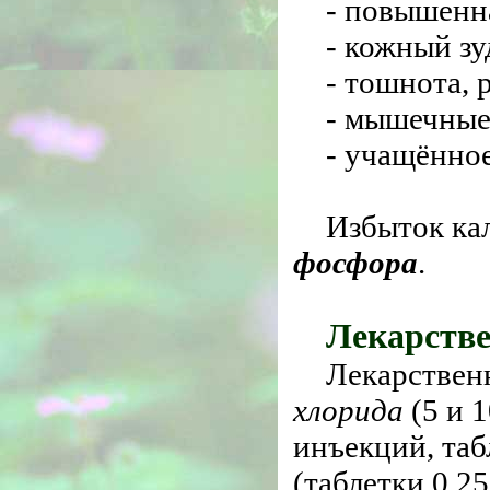
- повышенна
- кожный зу
- тошнота, 
- мышечные
- учащённо
Избыток ка
фосфора
.
Лекарств
Лекарствен
хлорида
(5 и 
инъекций, таб
(таблетки 0,25