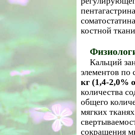
регулирующег
пентагастрин
соматостатина
костной ткани
Физиологи
Кальций за
элементов по 
кг (1,4-2,0% 
количества со
общего колич
мягких тканях
свертываемост
сокращения м