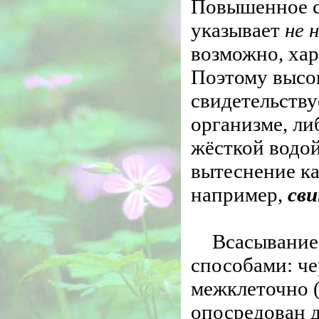
Повышенное с
указывает
не 
возможно, хар
Поэтому высок
свидетельству
организме, ли
жёсткой водой
вытеснение ка
например,
св
Всасывание
способами: че
межклеточно 
опосредован 