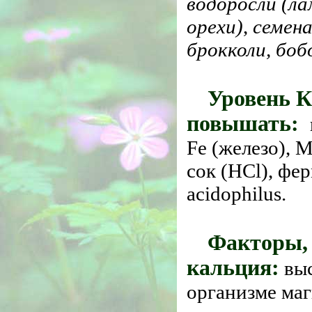
водоросли (ла
орехи)
,
семен
брокколи, боб
Уровень К
повышать:
Fe (железо), 
сок (HCl), фе
acidophilus.
Факторы,
кальция:
выс
организме маг