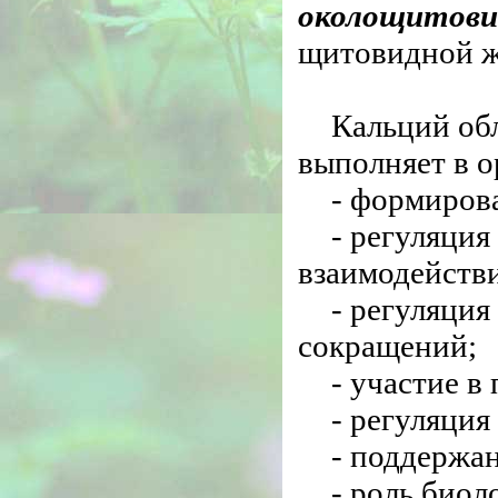
околощитови
щитовидной ж
Кальций об
выполняет в 
- формирова
- регуляци
взаимодействи
- регуляци
сокращений;
- участие в
- регуляци
- поддержан
- роль био