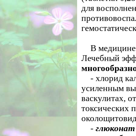
для восполнен
противовоспал
гемостатическ
В медицине
Лечебный эфф
многообразно
- хлорид ка
усиленным выв
васкулитах, о
токсических 
околощитовид
-
глюконат