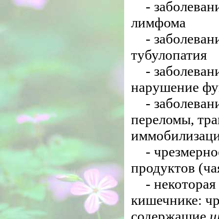
- заболеван
лимфома
- заболеван
тубулопатия
- заболеван
нарушение фу
- заболеван
переломы, тра
иммобилизац
- чрезмерн
продуктов (ча
- некоторая
кишечнике: ч
содержащие
щ