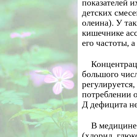
показателей и
детских смесе
олеина). У та
кишечнике ас
его частоты, 
Концентраци
большого чис
регулируется,
потреблении 
Д дефицита не
В медицине
(хлорид, глюко