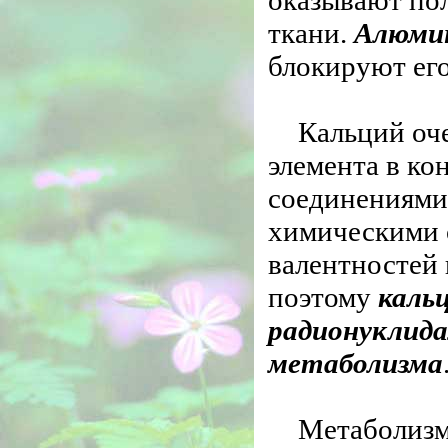
оказывают по
ткани.
Алюми
блокируют его
Кальций оч
элемента в ко
соединениями 
химическими 
валентностей
поэтому
каль
радионуклид
метаболизма
Метаболизм