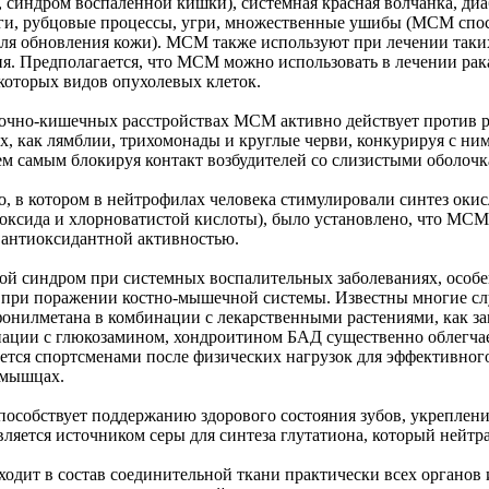
 синдром воспалённой кишки), системная красная волчанка, диаб
и, рубцовые процессы, угри, множественные ушибы (МСМ спос
для обновления кожи). МСМ также используют при лечении таких
я. Предполагается, что МСМ можно использовать в лечении рака
екоторых видов опухолевых клеток.
очно-кишечных расстройствах МСМ активно действует против р
их, как лямблии, трихомонады и круглые черви, конкурируя с ни
ем самым блокируя контакт возбудителей со слизистыми оболочк
tro, в котором в нейтрофилах человека стимулировали синтез ок
роксида и хлорноватистой кислоты), было установлено, что МСМ
 антиоксидантной активностью.
ой синдром при системных воспалительных заболеваниях, особ
 при поражении костно-мышечной системы. Известны многие с
онилметана в комбинации с лекарственными растениями, как за
нации с глюкозамином, хондроитином БАД существенно облегчае
ется спортсменами после физических нагрузок для эффективно
 мышцах.
собствует поддержанию здорового состояния зубов, укреплению
яется источником серы для синтеза глутатиона, который нейтр
ходит в состав соединительной ткани практически всех органов 