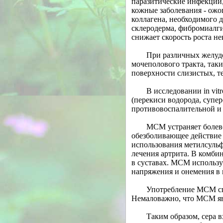
паразитические инфекции,
кожные заболевания
-
ожог
коллагена, необходимого 
склеродерма, фибромиалги
снижает скорость роста н
При различных желуд
мочеполового тракта, так
поверхности слизистых, т
В исследовании in vi
(перекиси водорода, супе
противовоспалительной и
МСМ устраняет болев
обезболивающее действие
использования метилсульф
лечения артрита. В комби
в суставах. МСМ использу
напряжения и онемения в
Употребление МСМ спо
Немаловажно, что МСМ явл
Таким образом, сера в