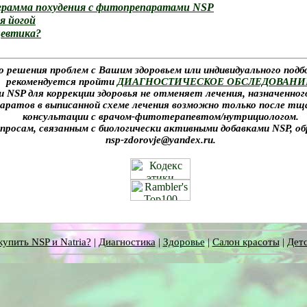
грамма похудения с фитопрепаратами NSP
я йогой
цевтика?
о решения проблем с Вашим здоровьем или индивидуального под
рекомендуется пройти
ДИАГНОСТИЧЕСКОЕ ОБСЛЕДОВАНИ
NSP для коррекции здоровья не отменяет лечения, назначенног
аратов в выписанной схеме лечения возможно только после тщ
консультации с врачом-фитотерапевтом/нутрициологом.
опросам, связанным с биологически активными добавками NSP, о
nsp-zdorovje@yandex.ru.
купить NSP и Natria?
|
Диагностика
|
Здоровье
|
Салон красоты
|
Детс