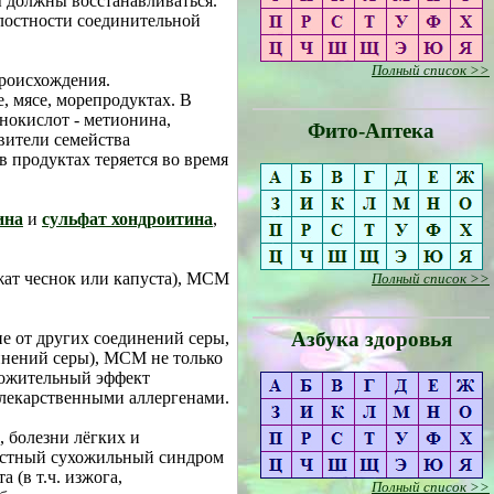
ы должны восстанавливаться.
лостности соединительной
Полный список >>
роисхождения.
, мясе, морепродуктах. В
инокислот - метионина,
Фито-Аптека
вители семейства
в продуктах теряется во время
ина
и
сульфат хондроитина
,
жат чеснок или капуста), МСМ
Полный список >>
Азбука здоровья
е от других соединений серы,
динений серы), МСМ не только
ложительный эффект
 лекарственными аллергенами.
 болезни лёгких и
апястный сухожильный синдром
 (в т.ч. изжога,
Полный список >>