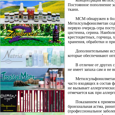
Концентрация метилсу
Постоянное пополнение за
ткани.
МСМ обнаружен в бол
Метилсульфонилметан соде
первую очередь сера посту
цистеина, серина. Наибол
крестоцветных, горчица, х
хранения, обработки и пр
Дополнительными ис
которые обеспечивают опт
В отличие от других 
не имеет запаха сам и не 
Метилсульфонилметан 
часто входящих в состав 
не вызывает аллергически
отмечается как при аллер
Показанием к примене
бронхиальная астма, рини
(профессиональное забол