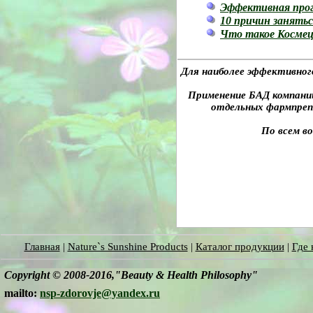
Эффективная про
10 причин занятьс
Что такое Косме
Для наиболее эффективног
Применение БАД компании 
отдельных фармпреп
По всем в
Главная
|
Nature`s Sunshine Products
|
Каталог продукции
|
Где 
Copyright © 2008-2016,"Beauty & Health Philosophy"
mailto:
nsp-zdorovje@yandex.ru