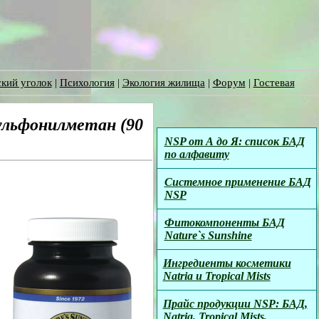
кий уголок
|
Психология
|
Экология жилища
|
Форум
|
Гостевая
льфонилметан (90
NSP от А до Я: список БАД
по алфавиту
Системное применение БАД
NSP
Фитокомпоненты БАД
Nature`s Sunshine
Ингредиенты косметики
Natria и Tropical Mists
Прайс продукции NSP: БАД,
Natria, Tropical Mists,