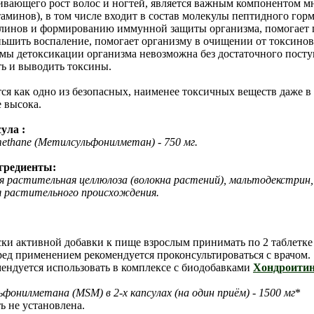
чивающего рост волос и ногтей, является важным компонентом 
аминов), в том числе входит в состав молекулы пептидного горм
улинов и формированию иммунной защиты организма,
помогает 
шить воспаление, помогает организму в очищении от токсинов, 
мы детоксикации организма невозможна без достаточного поступ
ь и выводить токсины.
 как одно из безопасных, наименее токсичных веществ даже в 
е высока.
ула :
methane (Метилсульфонилметан) - 750 мг.
гредиенты:
 растительная целлюлоза (волокна растений), мальтодекстрин,
я растительного происхождения.
ки активной добавки к пище взрослым принимать по 2 таблетке 3
еред применением рекомендуется проконсультироваться с врачом.
ендуется использовать в комплексе с биодобавками
Хондроити
фонилметана (MSM) в 2-х капсулах (на один приём) - 1500 мг
*
ь не установлена.