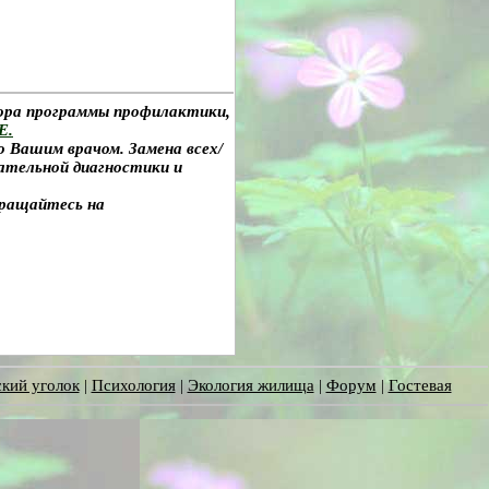
бора программы профилактики,
Е.
о Вашим врачом. Замена всех/
ательной диагностики и
бращайтесь на
кий уголок
|
Психология
|
Экология жилища
|
Форум
|
Гостевая