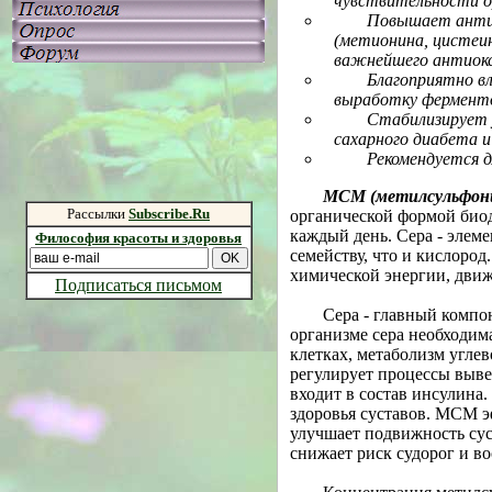
чувствительности ор
Повышает анти
(метионина, цистеин
важнейшего антиок
Благоприятно вл
выработку ферменто
Стабилизирует у
сахарного диабета и
Рекомендуется 
МСМ (метилсульфон
Рассылки
Subscribe.Ru
органической формой
био
каждый день.
Сера
-
элеме
Философия красоты и здоровья
семейству, что и кислоро
химической энергии, дви
Подписаться письмом
Сера
-
главный компоне
организме сера необходим
клетках, метаболизм угле
регулирует процессы выве
входит в состав инсулина
здоровья суставов. МСМ э
улучшает подвижность сус
снижает риск судорог и в