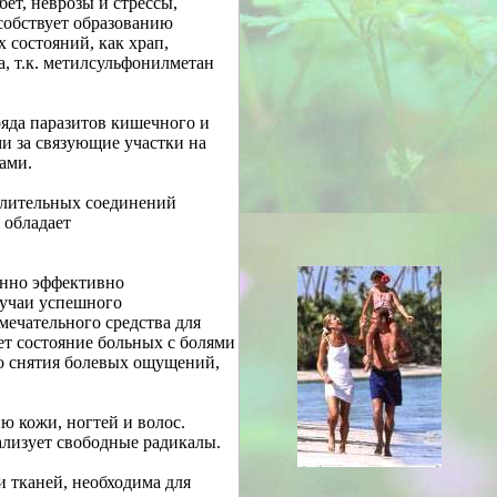
ет, неврозы и стрессы,
обствует образованию
 состояний, как храп,
, т.к. метилсульфонилметан
яда паразитов кишечного и
ми за связующие участки на
ами.
ислительных соединений
 обладает
енно эффективно
лучаи успешного
мечательного средства для
т состояние больных с болями
го снятия болевых ощущений,
 кожи, ногтей и волос.
ализует свободные радикалы.
и тканей, необходима для