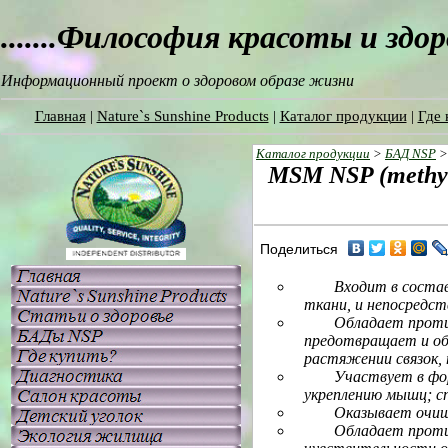
.......Философия красоты и здо
Информационный проект о здоровом образе жизни
Главная
|
Nature`s Sunshine Products
|
Каталог продукции
|
Где 
Каталог продукции
>
БАД NSP
MSM NSP (
methy
Поделиться
Входит в соста
ткани, и непосредст
Обладает проти
предотвращает и об
растяжении связок,
Участвует в фо
укреплению мышц; с
Оказывает очищ
Обладает проти