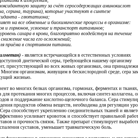
ганизма к аллергенам;
оксидантную защиту за счёт серосодержащих аминокислот
а, серина, таурина), которые участвуют в синтезе
сиданта
-
глютатиона;
ияет на все обменные и биохимические процессы в организме:
в и гормонов, усвоение и транспорт витаминов;
ровень сахара в крови, благоприятно воздействуя на течение
 снижение числа его осложнений;
для приёма в спортивном питании
.
илметан)
-
является встречающейся в естественных условиях
доступной
диетической серы, требующейся нашему организму
нт, присутствующий во всех живых организмах, она принадлежи
д. Многим организмам, живущим в бескислородной среде, сера з
жущий жизнью.
нт во многих белках организма, гормонах, ферментах и тканях,
а для протекания многих процессов, включая синтез коллагена, 
водов и поддержание кислотно-щелочного баланса. Сера стимули
дения продуктов обмена веществ, необходима для регуляции уров
. Сера способствует укреплению соединительных тканей и явля
ффективно усиливает кровоток и способствует правильной рабо
тавов и прочность связок. Также препарат стимулирует выработ
оспаления суставов, уменьшает травматическую боль.