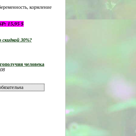
беременность, кормление
: 15,95 $
о скидкой 30%?
агополучия человека
008
бязательна