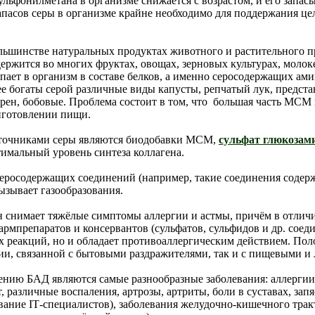
льфонилметана в организме снижается с возрастом, и его запас
пасов серы в организме крайне необходимо для поддержания це
ьшинстве натуральных продуктах животного и растительного п
ржится во многих фруктах, овощах, зерновых культурах, молоке
пает в организм в составе белков, а именно серосодержащих ам
ее богаты серой различные виды капусты, репчатый лук, предста
рен, бобовые. Проблема состоит в том, что большая часть МСМ 
иготовлении пищи.
точниками серы являются биодобавки МСМ,
сульфат глюкозам
имальный уровень синтеза коллагена.
серосодержащих соединений (например, такие соединения содер
вызывает газообразования.
снимает тяжёлые симптомы аллергии и астмы, причём в отличи
фармпрепаратов и консервантов (сульфатов, сульфидов и др. сое
х реакций, но и обладает противоаллергическим действием. По
гии, связанной с бытовыми раздражителями, так и с пищевыми и
нию БАД являются самые разнообразные заболевания: аллергии,
т, различные воспаления, артрозы, артриты, боли в суставах, з
евание
IT
-специалистов), заболевания желудочно-кишечного тракта