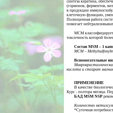
синтеза кератина, обеспе
(гормонов, ферментов, вит
в продукции иммуноглоб
клеточную функцию, умень
Полноценная работа систе
помогает нейтрализовыват
МСМ классифицируется
токсичность которой боле
Состав MSM – 1 капс
МСМ – Methylsulfonyl
Вспомогательные ин
Микрокристаллическая
кислота и стеарат магни
ПРИМЕНЕНИЕ
В качестве биологичес
Курс - полтора месяца. П
БАД
MSM NSP
реком
Количество метилсуль
*Суточная потребност