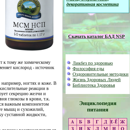
декоративная косметика
Скачать каталог БАД NSP
т к тому же химическому
Ликбез по здоровью
аменяет кислород
-
источник
Философия еды
Оздоровительные методики
Жизнь Здоровых Людей
 например, ногтях и коже.
В
Библиотека Здоровья
окислительные реакции в
рует секрецию желчи и
ня глюкозы в крови, т.к.
Энциклопедия
ется важным компонентом
питания
те мышц и сухожилий,
ку суставной жидкости,