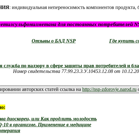
НИЯ
: индивидуальная непереносимость компонентов продукта, 
етилсульфонилметана для постоянных потребителей NSP
Отзывы о БАД NSP
Где купить с
 служба по надзору в сфере защиты прав потребителей и бл
Номер свидетельства 77.99.23.3.У.10453.12.08 от 10.12.2
ировании авторских статей ссылка на
http://nsp-zdorovje.narod.ru
о
но:
ва диоскореи, или Как продлить молодость
-10 в организме. Применение в медицине
отерапия