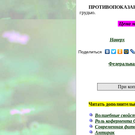
ПРОТИВОПОКАЗА
грудью.
Цена м
Наверх
Поделиться
Федеральная
При коп
Читать дополнитель
Волшебные свойст
Роль кофермента Q
Современная фит
Антирак