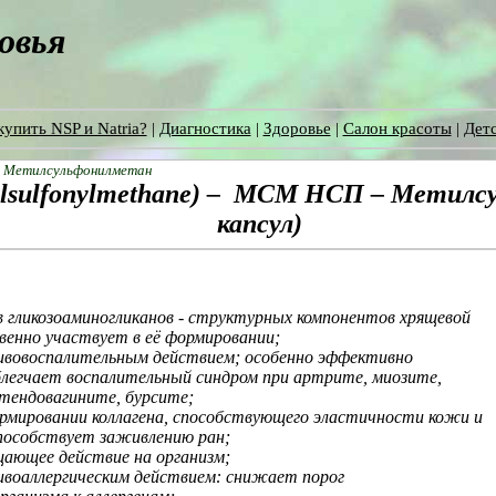
ровья
купить NSP и Natria?
|
Диагностика
|
Здоровье
|
Салон красоты
|
Детс
>
Метилсульфонилметан
lsulfonylmethane
) – МСМ НСП – Метилсу
капсул)
в гликозоаминогликанов
-
структурных компонентов хрящевой
венно участвует в её формировании;
вовоспалительным действием; особенно эффективно
легчает воспалительный синдром при артрите, миозите,
 тендовагините, бурсите;
рмировании коллагена, способствующего эластичности кожи и
пособствует заживлению ран;
ающее действие на организм;
воаллергическим действием: снижает порог