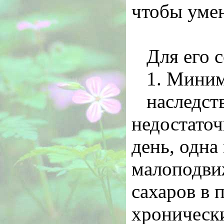
чтобы умен
Для его 
1. Миним
наследст
недостаточ
день, одна
малоподви
сахаров в 
хронически