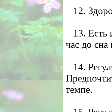
12. Здор
13. Есть 
час до сна
14. Регу
Предпочтит
темпе.
15. Регу