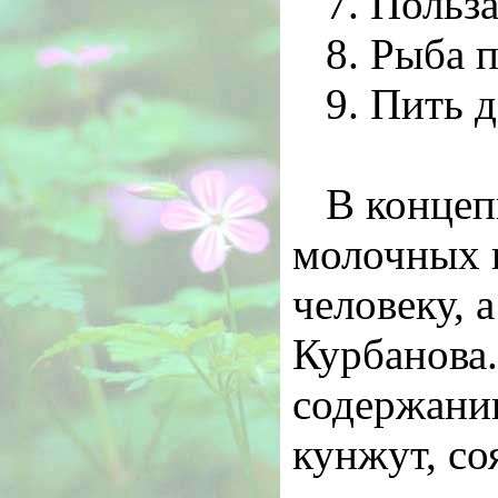
7. Польз
8. Рыба 
9. Пить 
В концеп
молочных п
человеку, 
Курбанова.
содержанию
кунжут, со