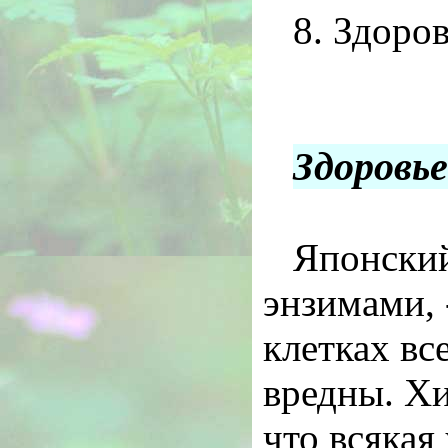
8. Здоро
Здоровь
Японский
энзимами,
клетках вс
вредны. Хи
что всякая