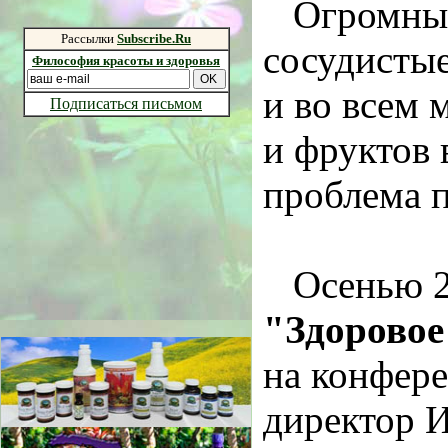
Огромный
Рассылки
Subscribe.Ru
сосудистые
Философия красоты и здоровья
и во всем 
Подписаться письмом
и фруктов 
проблема 
Осенью 2
"Здоровое
на конфер
директор И