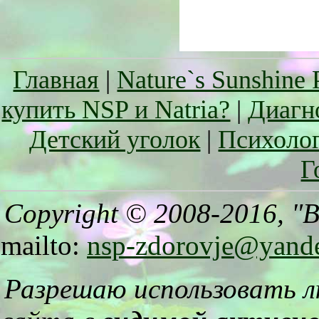
Главная
|
Nature`s Sunshine 
купить NSP и Natria?
|
Диагн
Детский уголок
|
Психоло
Г
Copyright © 2008-2016, "
mailto:
nsp-zdorovje@yand
Разрешаю использовать 