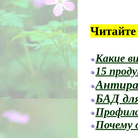
Читайте
Какие в
15 проду
Антира
БАД для
Профила
Почему 