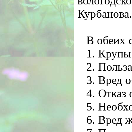
вологодск
Курбанова.
В обеих 
1. Крупы
2. Польз
3. Вред о
4. Отказ 
5. Необх
6. Вред 