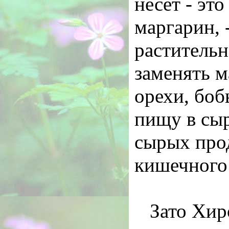
несет - эт
маргарин, 
растительн
заменять м
орехи, боб
пищу в сыр
сырых прод
кишечного 
Зато Хир