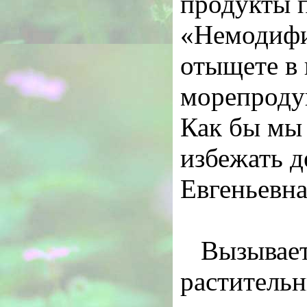
продукты п
«Немодифи
отыщете в
морепродук
Как бы мы 
избежать д
Евгеньевна
Вызывает
растительн