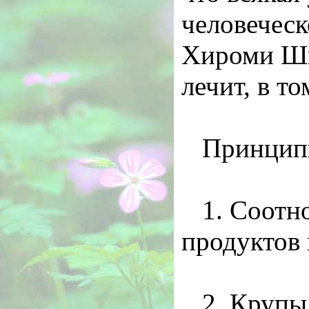
человеческ
Хироми Шин
лечит, в т
Принципы
1. Соотн
продуктов 
2. Крупы