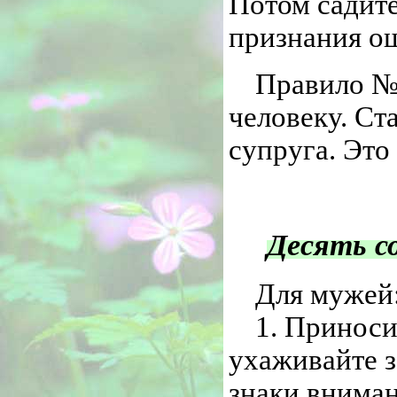
Потом садите
признания о
Правило № 
человеку. Ст
супруга. Это
Десять с
Для мужей
1. Приноси
ухаживайте з
знаки вниман