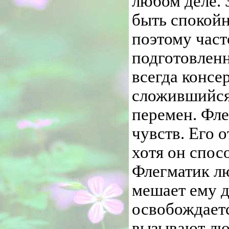
любом деле. 
быть спокойн
поэтому част
подготовленн
всегда консе
сложившийся 
перемен. Фле
чувств. Его 
хотя он спос
Флегматик лю
мешает ему д
освобождаетс
вызывают лю