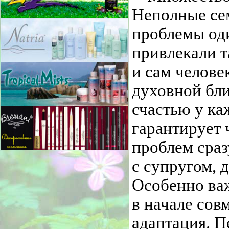
Неполные сем
проблемы оди
привлекали т
и сам челове
духовной бли
счастью у ка
гарантирует 
проблем сраз
с супругом, 
Особенно ва
в начале сов
адаптация. П