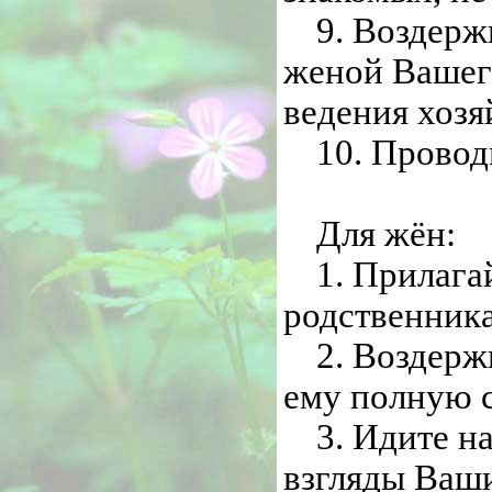
9. Воздерж
женой Вашего
ведения хозя
10. Провод
Для жён:
1. Прилага
родственник
2. Воздерж
ему полную с
3. Идите н
взгляды Ваши