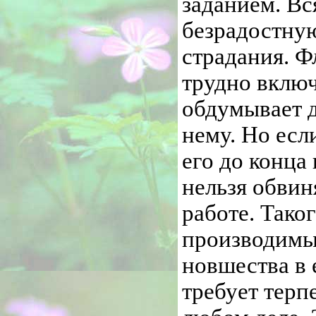
заданием. Вс
безрадостну
страдания. Ф
трудно включ
обдумывает д
нему. Но если
его до конца
нельзя обвин
работе. Тако
производимых
новшества в 
требует терп