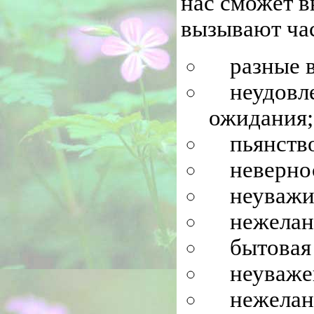
нас сможет в
вызывают час
разные 
неудовл
ожидания;
пьянство
неверно
неуважи
нежелан
бытовая
неуваже
нежелан