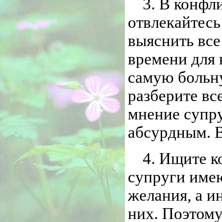
3. В конфл
отвлекайтесь
выяснить все
времени для 
самую больн
разберите вс
мнение супру
абсурдным. В
4. Ищите к
супруги имею
желания, а ин
них. Поэтому