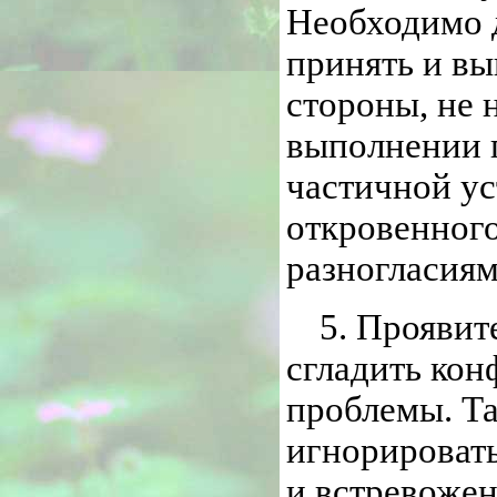
Необходимо д
принять и вы
стороны, не 
выполнении п
частичной ус
откровенного
разногласиям
5. Проявит
сгладить кон
проблемы. Т
игнорировать
и встревожен