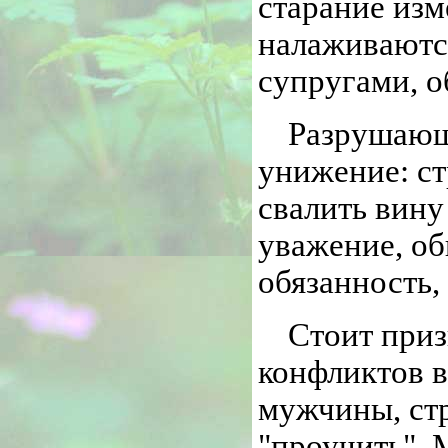
старание изм
налаживаютс
супругами, о
Разрушающи
унижение: ст
свалить вину
уважение, об
обязанность,
Стоит при
конфликтов в
мужчины, стр
"проучить".