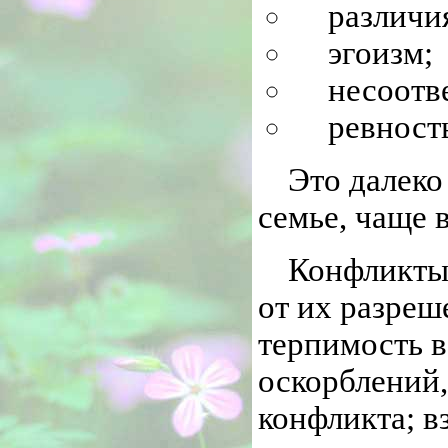
различи
эгоизм;
несоотв
ревность
Это далеко
семье, чаще 
Конфликты 
от их разреш
терпимость в
оскорблений
конфликта; в