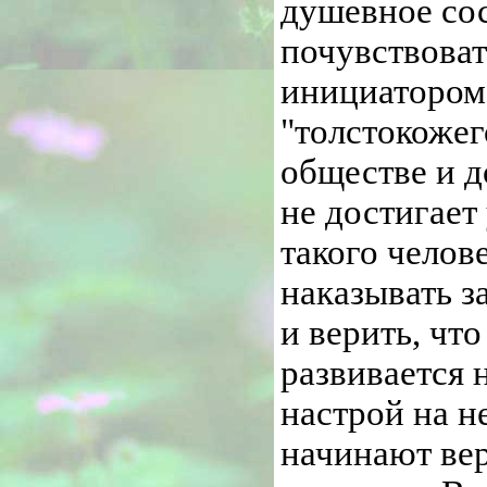
душевное сос
почувствоват
инициатором
"толстокожег
обществе и д
не достигает
такого челов
наказывать з
и верить, чт
развивается 
настрой на н
начинают вер