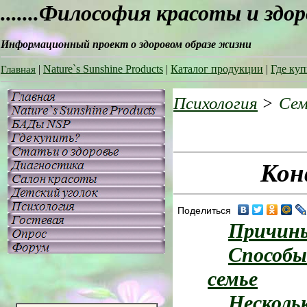
.......Философия красоты и здо
Информационный проект о здоровом образе жизни
|
Nature`s Sunshine Products
|
Каталог продукции
|
Где куп
Главная
Психология
>
Сем
Кон
Поделиться
Причины
Способы
семье
Несколь