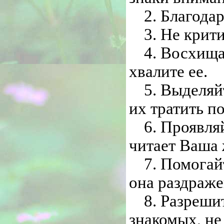
2. Благода
3. Не крит
4. Восхища
хвалите ее.
5. Выделяй
их тратить п
6. Проявля
читает Ваша 
7. Помогай
она раздраже
8. Разреши
знакомых, не