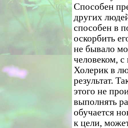
Способен пре
других людей
способен в п
оскорбить ег
не бывало мо
человеком, с
Холерик в лю
результат. Т
этого не про
выполнять ра
обучается но
к цели, може