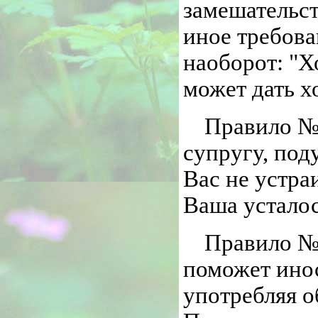
замешательст
иное требова
наоборот: "Х
может дать х
Правило № 
супругу, под
Вас не устра
Ваша усталос
Правило № 
поможет инос
употребляя о