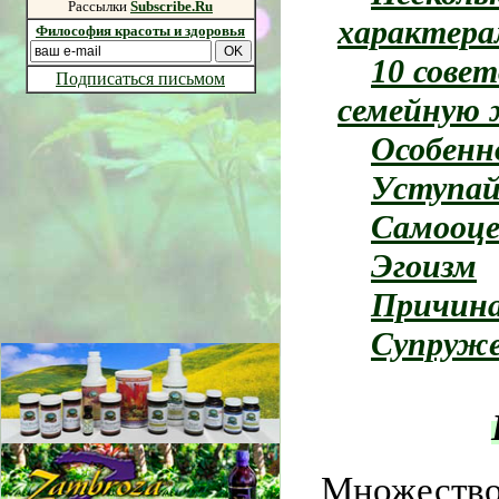
Рассылки
Subscribe.Ru
характер
Философия красоты и здоровья
10
совет
Подписаться письмом
семейную 
Особенн
Уступа
Самооце
Эгоизм
Причина
Супруже
Множество 