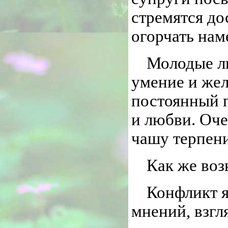
стремятся до
огорчать нам
Молодые лю
умение и жел
постоянный 
и любви. Оче
чашу терпени
Как же во
Конфликт 
мнений, взгл