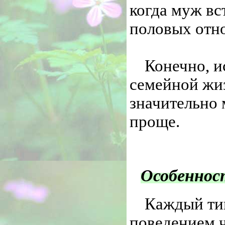
когда муж вст
половых отн
Конечно, и
семейной жиз
значительно 
проще.
Особеннос
Каждый ти
поведением ч