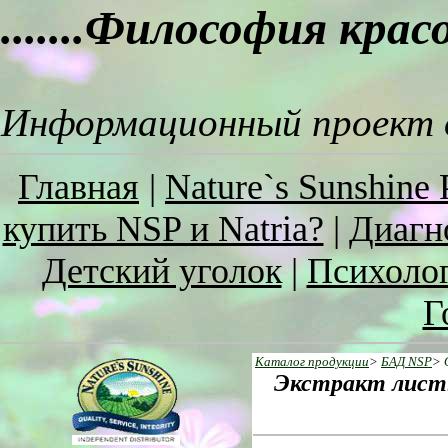
.......Философия кра
Информационный проект о
Главная
|
Nature`s Sunshine 
купить NSP и Natria?
|
Диагн
Детский уголок
|
Психоло
Г
Каталог продукции
>
БАД NSP
>
Экстракт листье