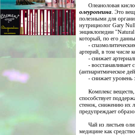
Олеаноловая кислот
олеуропеина
. Это ве
полезными для органи
нутрициолог Gary Null
энциклопедии "Natural
который, по его данны
- спазмолитически
артерий, в том числе 
- снижает артериал
- восстанавливает
(антиаритмическое дей
- снижает уровень 
Комплекс веществ,
способствует поддерж
стенок, снижению их 
предупреждает образо
Чай из листьев ол
медицине как средств