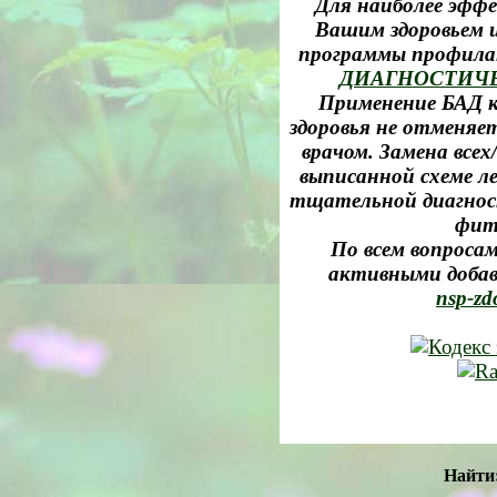
Для наиболее эффе
Вашим здоровьем и
программы профила
ДИАГНОСТИЧ
Применение БАД к
здоровья не отменяе
врачом. Замена все
выписанной схеме л
тщательной диагност
фит
По всем вопросам
активными добав
nsp-zd
Найти