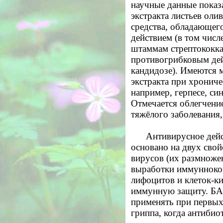
научные данные показ
экстракта листьев оли
средства, обладающег
действием (в том чис
штаммам стрептококка
противогрибковым дей
кандидозе). Имеются 
экстракта при хронич
например, герпесе, си
Отмечается облегчение
тяжёлого заболевания
Антивирусное дейс
основано на двух свой
вирусов (их размноже
выработки иммунноком
лифоцитов и клеток-
иммунную защиту. БАД
применять при первых
гриппа, когда антибио