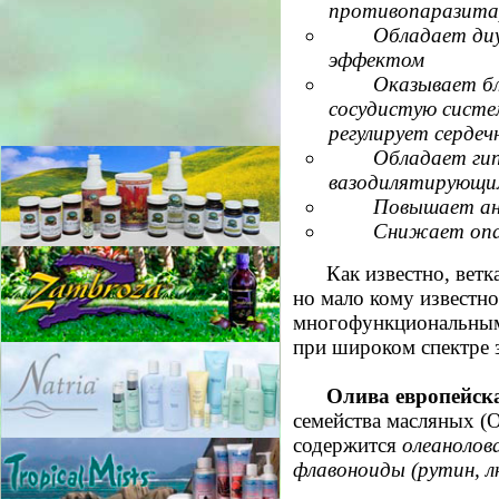
противопаразитар
Обладает ди
эффектом
Оказывает бл
сосудистую систем
регулирует серде
Обладает ги
вазодилятирующи
Повышает ан
Снижает опа
Как известно, вет
но мало кому известно,
многофункциональным
при широком спектре 
Олива европейск
семейства масляных (O
содержится
олеанолов
флавоноиды (рутин, л