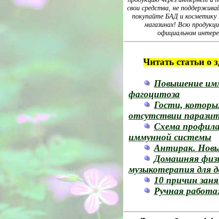
свои средства, не поддержива
покупайте БАД и косметику Na
магазинах! Всю продукц
официальном интере
Читать статьи о 
Повышение им
фагоцитоза
Гости, которых
отсутствии парази
Схема профила
иммунной системы
Антирак. Новы
Домашняя физи
музыкотерапия для 
10 причин заня
Ручная работа: