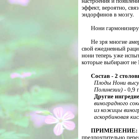
настроения и появлени
эффект, вероятно, свя
эндорфинов в мозгу.
Н
они гармонизиру
Не зря многие аме
свой ежедневный раци
нони теперь уже испыт
которые выбирают не 
Состав - 2 столов
Плоды Нони высу
Полинезии)
- 0,9 
Другие ингреди
виноградного сок
из кожицы виногр
аскорбиновая кис
ПРИМЕНЕНИЕ:
предпочтительно пере