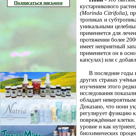
Подписаться письмом
кустарникового расте
(Morinda Citrifolia)
, п
тропиках и субтропик
уникальными целебным
применяется для лече
протяжении более 2000
имеет неприятный запа
применяется он в осно
капсулах) или с добав
В последние годы
других странах учёны
изучением этого редк
исследования показали
обладает невероятным
Доказано, что нони у
регулирует функцию кл
повреждённые клетки.
уровне и как нутриент
биохимических процес