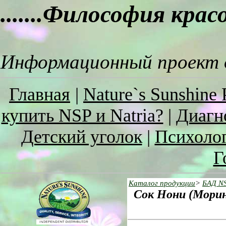
.......Философия кра
Информационный проект о
Главная
|
Nature`s Sunshine 
купить NSP и Natria?
|
Диагн
Детский уголок
|
Психоло
Г
Каталог продукции
>
БАД N
Сoк Нони (Моринд