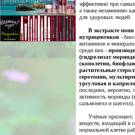
эффективно при самых
а также незаменимо к
для здоровых людей.
В экстракте нони
нутрицевтиков
- био
витаминов и минерало
среди них -
производ
(гидролизат моринди
скополетин, биофлав
растительные стеро
серотонин, мультир
урсуловая и каприл
последних, вероятно, 
активность моринды (
сальмонелл и шигелл).
Учёные признают, 
веществ, входящий в с
нормальной клетке раб