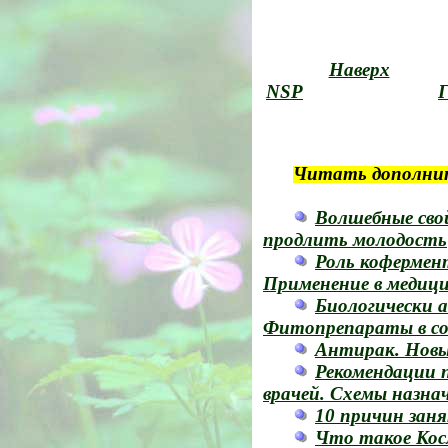
Наверх
NSP
Г
Читать дополни
Волшебные сво
продлить молодость
Роль кофермент
Применение в медиц
Биологически 
Фитопрепараты в со
Антирак. Новы
Рекомендации 
врачей. Схемы назна
10 причин заня
Что такое Кос