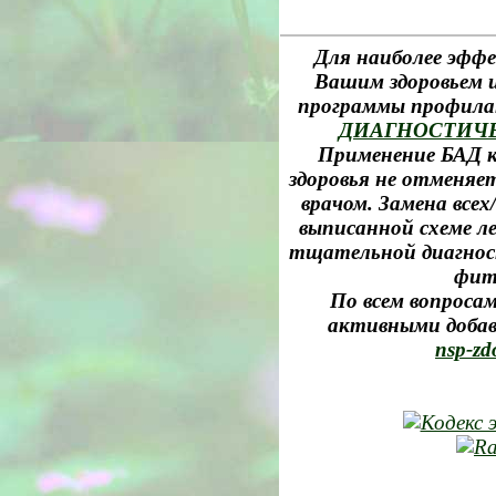
Для наиболее эффе
Вашим здоровьем и
программы профила
ДИАГНОСТИЧ
Применение БАД к
здоровья не отменяе
врачом. Замена все
выписанной схеме л
тщательной диагност
фит
По всем вопросам
активными добав
nsp-zd