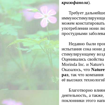
кризофанола
).
Требует дальнейше
иммуностимулирующем
можем констатировать
употреблении нони лю
простудными заболев
Недавно были про
испытания сока нони 
стимулирующему возд
Оценивались свойства
Morinda Inc. и Nature'
Оказалось, что
Nature
раз
, так что компания
её высоких технологий
Благотворно влия
деятельность, а также
поклонники этого нап