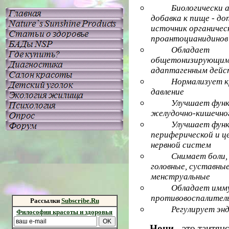
Биологически 
добавка к пище - д
источник органичес
проантоцианидинов
Обладает
общетонизирующим
адаптагенным дейс
Нормализует к
давление
Улучшает фун
желудочно-кишечно
Улучшает функ
периферической и ц
нервной систем
Снимает боли,
головные, суставные
менструальные
Обладает имм
противовоспалител
Рассылки
Subscribe.Ru
Регулирует эн
Философия красоты и здоровья
Нони
- это таитян