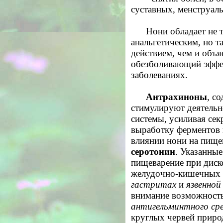
суставных, менструал
Нони обладает не 
анальгетическим, но 
действием, чем и объ
обезболивающий эффе
заболеваниях.
Антрахиноны
, с
стимулируют деятельн
системы, усиливая сек
выработку ферментов 
влиянии нони на пище
серотонин
. Указанны
пищеварение при диск
желудочно-кишечных з
гастритах
и
язвенной
внимание возможность
антигельминтного ср
круглых червей приро