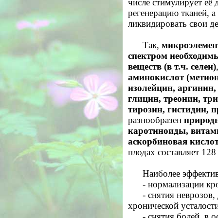
числе стимулирует её д
регенерацию тканей, а
ликвидировать свои д
Так,
микроэлемен
спектром необходим
веществ (в т.ч. селен)
аминокислот (метион
изолейцин, аргинин,
глицин, треонин, тр
тирозин, гистидин, п
разнообразен
природ
каротиноиды, вита
аскорбиновая кисло
плодах составляет 128 
Наиболее эффекти
-
нормализации кро
- снятия неврозов,
хронической усталости
- снятия болей, в 