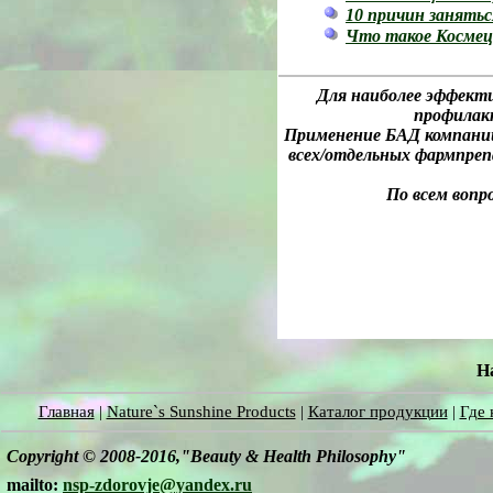
10 причин занятьс
Что такое Косме
Для наиболее эффекти
профилак
Применение БАД компании 
всех/отдельных фармпреп
По всем вопр
Н
Главная
|
Nature`s Sunshine Products
|
Каталог продукции
|
Где 
Copyright © 2008-2016,"Beauty & Health Philosophy"
mailto:
nsp-zdorovje@yandex.ru