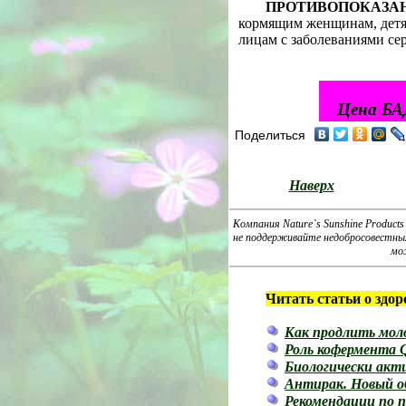
ПРОТИВОПОКАЗА
кормящим женщинам, детя
лицам с заболеваниями се
Цена БА
Поделиться
Наверх
Компания Nature`s Sunshine Product
не поддерживайте недобросовестных 
мо
Читать статьи о здор
Как продлить мол
Роль кофермента Q
Биологически акт
Антирак. Новый о
Рекомендации по 