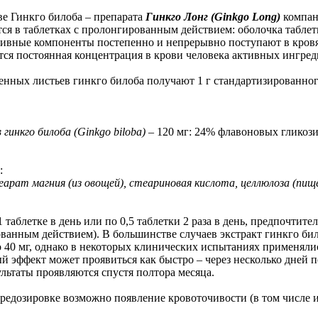
е Гинкго билоба – препарата
Гинкго Лонг (Ginkgo Long)
компан
тся в таблетках с пролонгированным действием: оболочка табле
тивные компоненты постепенно и непрерывно поступают в кровя
ется постоянная концентрация в крови человека активных ингред
енных листьев гинкго билоба получают 1 г стандартизированног
гинкго билоба (Ginkgo biloba)
– 120 мг: 24% флавоновых гликоз
:
арат магния (из овощей), стеариновая кислота, целлюлоза (пище
 таблетке в день или по 0,5 таблетки 2 раза в день, предпочтител
ванным действием). В большинстве случаев экстракт гинкго би
о 40 мг, однако в некоторых клинических испытаниях применялис
й эффект может проявиться как быстро – через несколько дней п
льтаты проявляются спустя полтора месяца.
редозировке возможно появление кровоточивости (в том числе и