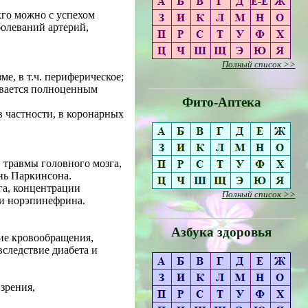
кго можно с успехом
олеваний артерий,
Полный список >>
е, в т.ч. периферическое;
ивается полноценным
Фито-Аптека
в частности, в коронарных
 травмы головного мозга,
знь Паркинсона.
га, концентрации
Полный список >>
 и норэпинефрина.
Азбука здоровья
ние кровообращения,
следствие диабета и
зрения,