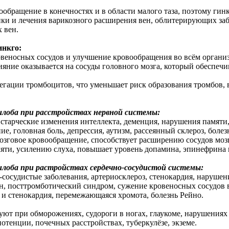
ообращение в конечностях и в области малого таза, поэтому гин
ки и лечения варикозного расширения вен, облитерирующих заб
 вен.
инкго:
овеносных сосудов и улучшение кровообращения во всём организм
ияние оказывается на сосуды головного мозга, который обеспеч
регации тромбоцитов, что уменьшает риск образования тромбов, 
илоба при расстройствах нервной системы:
 старческие изменения интеллекта, деменция, нарушения памяти,
е, головная боль, депрессия, аутизм, рассеянный склероз, боле
озговое кровообращение, способствует расширению сосудов моз
яти, усилению слуха, повышает уровень допамина, эпинефрина
илоба при растройствах сердечно-сосудистой системы:
-сосудистые заболевания, артериосклероз, стенокардия, наруше
н, посттромботический синдром, сужение кровеносных сосудов в
 и стенокардия, перемежающаяся хромота, болезнь Рейно.
уют при обморожениях, судороги в ногах, глаукоме, нарушениях 
отенции, почечных расстройствах, туберкулёзе, экземе.