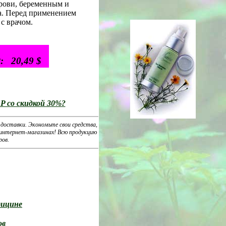
рови, беременным и
а. Перед применением
с врачом.
: 20,49 $
P со скидкой 30%?
 доставки. Экономьте свои средства,
в интернет-магазинах! Всю продукцию
ров.
дицине
ов