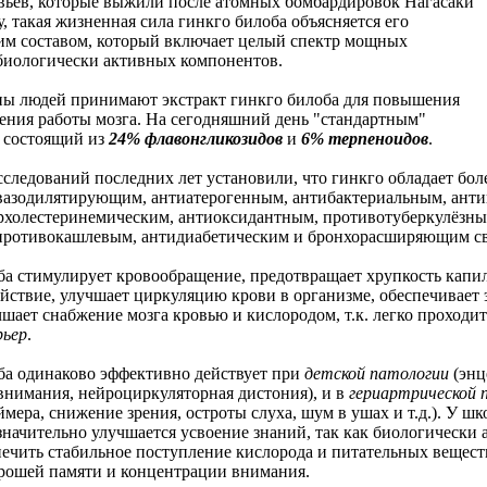
вьев, которые выжили после атомных бомбардировок Нагасаки
 такая жизненная сила гинкго билоба объясняется его
м составом, который включает целый спектр мощных
биологически активных компонентов.
ны людей принимают экстракт гинкго билоба для повышения
ения работы мозга. На сегодняшний день "стандартным"
, состоящий из
24% флавонгликозидов
и
6% терпеноидов
.
сследований последних лет установили, что гинкго обладает бо
вазодилятирующим, антиатерогенным, антибактериальным, анти
рхолестеринемическим, антиоксидантным, противотуберкулёзны
противокашлевым, антидиабетическим и бронхорасширяющим с
ба стимулирует кровообращение, предотвращает хрупкость капил
йствие, улучшает циркуляцию крови в организме, обеспечивает 
шает снабжение мозга кровью и кислородом, т.к. легко проходит
рьер
.
ба одинаково эффективно действует при
детской патологии
(энц
внимания, нейроциркуляторная дистония), и в
гериартрической 
ймера, снижение зрения, остроты слуха, шум в ушах и т.д.). У
значительно улучшается усвоение знаний, так как биологически
чить стабильное поступление кислорода и питательных веществ 
рошей памяти и концентрации внимания.