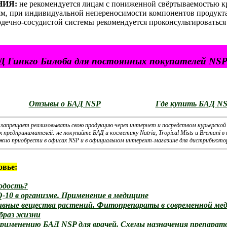
НИЯ:
не рекомендуется лицам с пониженной свёртываемостью к
м, при индивидуальной непереносимости компонентов продукт
рдечно-сосудистой системы рекомендуется проконсультироваться 
Д Гинкго Билоба для постоянных покупателей NSP
Отзывы о БАД NSP
Где купить БАД NS
s запрещает реализовывать свою продукцию через интернет и посредством курьерской
предпринимателей: не покупайте БАД и косметику Natria, Tropical Mists и Bremani 
жно приобрести в офисах NSP и в официальном интерент-магазине для дистрибьюто
овье:
одость?
-10 в организме. Применение в медицине
ивные вещества растений. Фитопрепараты в современной ме
браз жизни
применению БАД NSP для врачей. Схемы назначения препарат