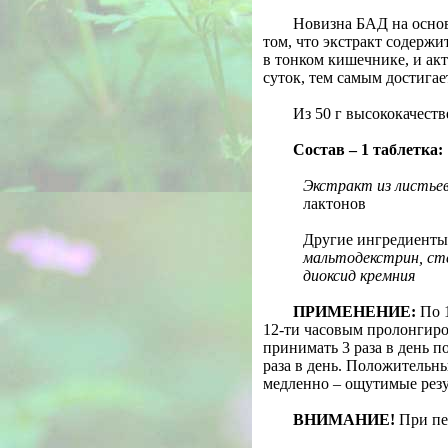
Новизна БАД на основ
том, что экстракт содержи
в тонком кишечнике, и ак
суток, тем самым достига
Из 50 г высококачеств
Состав – 1 таблетка:
Экстракт из листьев 
лактонов
Другие ингредиенты
мальтодекстрин, сте
диоксид кремния
ПРИМЕНЕНИЕ:
По 1
12-ти часовым пролонгиро
принимать 3 раза в день п
раза в день. Положительны
медленно – ощутимые резу
ВНИМАНИЕ!
При пе