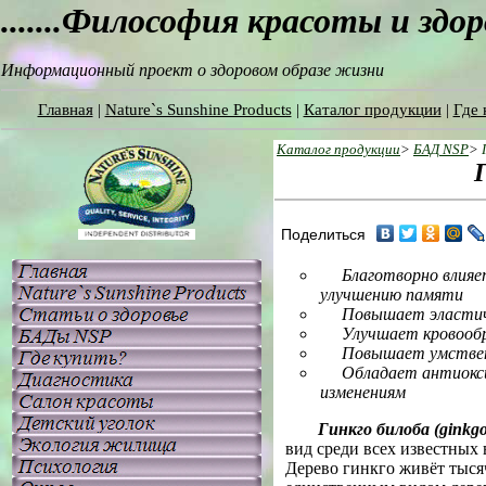
.......Философия красоты и здо
Информационный проект о здоровом образе жизни
Главная
|
Nature`s Sunshine Products
|
Каталог продукции
|
Где 
Каталог продукции
>
БАД NSP
>
Поделиться
Благотворно влияе
улучшению памяти
Повышает эластичн
Улучшает кровообр
Повышает умствен
Обладает антиокс
изменениям
Гинкго билоба (ginkgo
вид среди всех известных
Дерево гинкго живёт тысяч