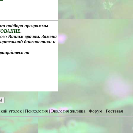
ого подбора программы
ДОВАНИЕ
.
ного Вашим врачом. Замена
тщательной диагностики и
бращайтесь на
кий уголок
|
Психология
|
Экология жилища
|
Форум
|
Гостевая