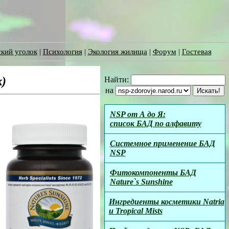
кий уголок
|
Психология
|
Экология жилища
|
Форум
|
Гостевая
к)
Найти:
на
NSP от А до Я:
список БАД по алфавиту
Системное применение БАД
NSP
Фитокомпоненты БАД
Nature`s Sunshine
Ингредиенты косметики Natria
и Tropical Mists