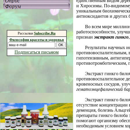
единственным видом дере
и Хиросимы. По-видимому,
уникальным биохимически
антиоксидантов и других 
Во всем мире миллио
работоспособности, улучш
Рассылки
Subscribe.Ru
признан
экстракт гинкго
Философия красоты и здоровья
Результаты научных и
Подписаться письмом
противовоспалительным, 
гипотензивным, антигипе
противотромботическим, 
Экстракт гинкго било
противовоспалительное де
кровеносных сосудов, улуч
гематоэнцефалический ба
Экстракт гинкго било
отсутствие концентрации 
деменция, болезнь Альцге
препараты гинкго билоба 
помогают организму обеспе
необходимым условием хо