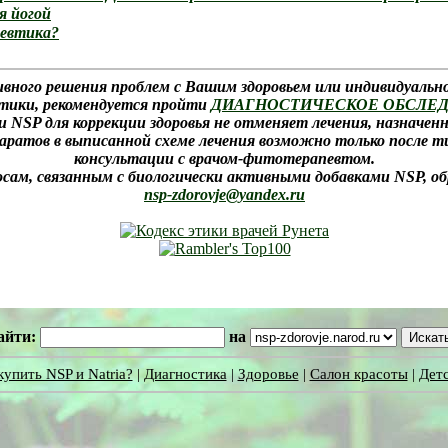
я йогой
цевтика?
вного решения проблем с Вашим здоровьем или индивидуальн
тики, рекомендуется пройти
ДИАГНОСТИЧЕСКОЕ ОБСЛЕ
NSP для коррекции здоровья не отменяет лечения, назначен
аратов в выписанной схеме лечения возможно только после 
консультации с врачом-фитотерапевтом.
осам, связанным с биологически активными добавками NSP, о
nsp-zdorovje@yandex.ru
айти:
на
купить NSP и Natria?
|
Диагностика
|
Здоровье
|
Салон красоты
|
Детс