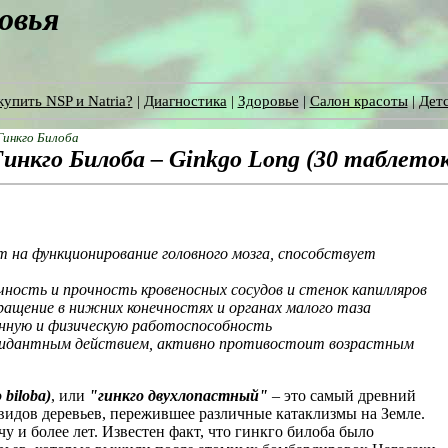
ровья
купить NSP и Natria?
|
Диагностика
|
Здоровье
|
Салон красоты
|
Детс
Гинкго Билоба
Гинкго Билоба – Ginkgo Long (30 таблето
т на функционирование головного мозга, способствует
ость и прочность кровеносных сосудов и стенок капилляров
ащение в нижних конечностях и органах малого таза
ную и физическую работоспособность
идантным действием, активно противостоит возрастным
 biloba)
, или
"гинкго двухлопастный"
– это самый древний
 видов деревьев, пережившее различные катаклизмы на Земле.
у и более лет. Известен факт, что гинкго билоба было