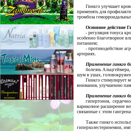
Гинкго улучшает кров
применять для профилакти
тромбоза геморроидальных
Основное действие Г
- регуляция тонуса кр
особенно благотворное вл
питанием;
- противодействие аг
артериях.
Применение гинкго б
болезнь Альцгеймера,
шум в ушах, головокружени
Гинкго стимулирует м
внимания, улучшению пам
Применение гинкго б
гипертония, сердечно
варикозное расширение ве
связанные с этим гангрена
Также гинкго использ
гиперхолестеринемии, имп