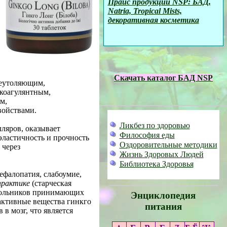
Прайс продукции NSP: БАД,
Natria, Tropical Mists,
декоративная косметика
Скачать каталог БАД NSP
леутоляющим,
коагулянтным,
м,
войствами.
Ликбез по здоровью
ляров, оказывает
Философия еды
эластичность и прочность
Оздоровительные методики
 через
Жизнь Здоровых Людей
Библиотека Здоровья
ефалопатия, слабоумие,
практике
(старческая
 школьников принимающих
Энциклопедия
 активные вещества гинкго
питания
в мозг, что является