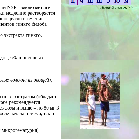
ии NSP – заключается в
Полный список >>
тки медленно растворяется
ное русло в течение
иентов гинкго билоба.
о экстракта гинкго.
идов, 6% терпеновых
вые волокна из овощей),
ьно за завтраком (обладает
лоба рекомендуется
ь дозы и выше – по 80 мг 3
осле начала приёма, так и
 микрогематурия).