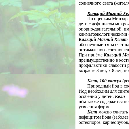
солнечного света (жител
Кальций Магний Хе
По оценкам Минздра
дети с дефицитом микро-
опорно-двигательной, им
климатоэкологическими (
Кальций Магний Хелат
обеспечивается за счёт 
оптимального соотношени
При приёме
Кальций Ма
преимущественно в костн
профилактики слабости р
возрасте 3 лет, 7-8 лет, п
Келп, 100 капсул
(ре
Природный йод в со
Йод необходим для синт
особенно у детей.
Келп
-
нём также содержится не
усвоения форме.
Келп
можно считать 
дефицитом йода (заболев
остеопороз, кариес зубов