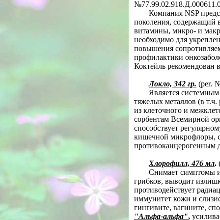
№77.99.02.918.Д.000611.
Компания
NSP
пред
поколения, содержащий 
витамины, микро- и макр
необходимо для укрепле
повышения сопротивляем
профилактики онкозаболе
Коктейль рекомендован в
Локло, 342 гр.
(
per
. 
Является системным
тяжелых металлов (в т.ч.
из клеточного и межклет
сорбентам Всемирной ор
способствует регулярно
кишечной микрофлоры, сн
противоканцерогенным д
Хлорофилл, 476 мл
.
Снимает симптомы ин
грибков, выводит излишк
противодействует радиа
иммунитет кожи и слизис
гингивите, вагините, сп
"Альфа-альфа"
,
усилива