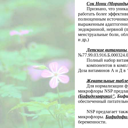
Coк Нони (Моринды)
Признано, что уник
работать более эффектив
полноценным источником
выраженным адаптогенн
эндокринной, нервной (п
менструальные боли, обл
и др,)
Детские витамины 
№77.99.03.916.Б.000324.0
Полный набор витам
компонентов в комп
Доза витаминов А и Д в
Ж
евательные табле
Для нормализации ф
микрофлоры
NSP
предла
(Бифидозаврики)"
. Биф
обеспеченный питательно
NSP
предлагает так
микрофлоры.
Бифидофил
беременности.