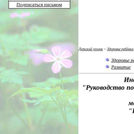
Подписаться письмом
Детский уголок
>
Здоровье ребёнка
Здоровье р
Развитие
Ин
"Руководство п
м
"