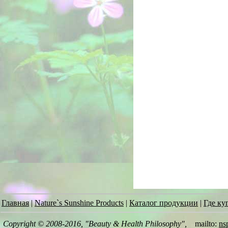
Главная
|
Nature`s Sunshine Products
|
Каталог продукции
|
Где ку
Copyright © 2008-2016, "Beauty & Health Philosophy",
mailto:
ns