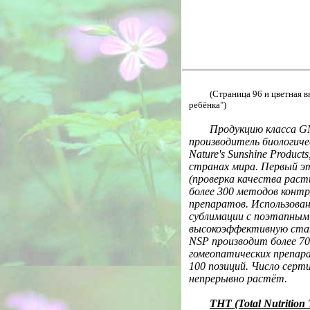
(
Страница 96 и цветная в
ребёнка"
)
Продукцию класса
G
производитель биологиче
Nature
'
s
Sunshine
Products
странах мира. Первый э
(проверка качества рас
более 300 методов конт
препаратов. Использова
сублимации с поэтапным
высокоэффективную ста
NSP
производит более 70
гомеопатических препара
100 позиций. Число сер
непрерывно растёт.
ТНТ (Total Nutrition 