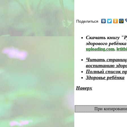
Поделиться
Скачать книгу "
здорового ребёнк
uploading.com
,
letitb
Читать страницы
воспитанию здоро
Полный список п
Здоровье ребёнка
Наверх
При копировании