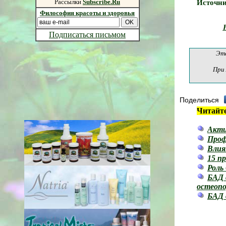
Рассылки
Subscribe.Ru
Источни
Философия красоты и здоровья
Подписаться письмом
Эт
При
Поделиться
Читайте
Акти
Проф
Влия
15 п
Роль
БАД 
остеопо
БАД 