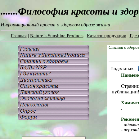
.......Философия красоты и здо
Информационный проект о здоровом образе жизни
Главная
|
Nature`s Sunshine Products
|
Каталог продукции
|
Где 
Статьи о здоров
Поделиться
Наимен
Страниц
публикации
Химичес
.
Рекомен
-
адеква
-
верхни