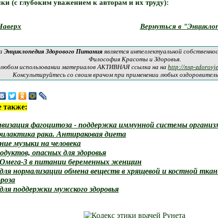
ки (с глубоким уважением к авторам и их труду):
Наверх
Вернуться в "Энцикло
а
Энциклопедия Здорового Питания
является интеллектуальной собственно
Философия Красоты и Здоровья.
 любом использовании материалов АКТИВНАЯ ссылка на на
http://nsp-zdorovj
Консультируйтесь со своим врачом при применении любых оздоровител
 также:
визация фагоцитоза - поддержка иммунной системы организ
илактика рака. Антираковая диета
ние музыки на человека
родуктов, опасных для здоровья
 Омега-3 в питании беременных женщин
для нормализации обмена веществ в хрящевой и костной тка
роза
для поддержки мужского здоровья