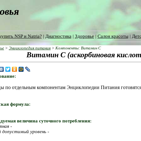
ровья
купить NSP и Natria?
|
Диагностика
|
Здоровье
|
Салон красоты
|
Детс
ье
>
Энциклопедия питания
>
Компоненты: Витамин С
Витамин С (аскорбиновая кислот
ование:
ы по отдельным компонентам Энциклопедии Питания готовятся
!
кая формула:
дуемая величина суточного потребления
:
тная
-
й допустимый уровень
-