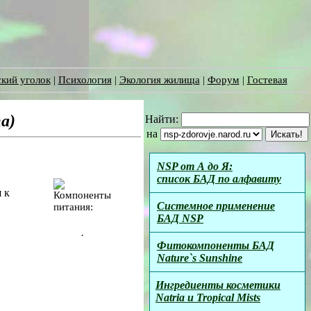
кий уголок
|
Психология
|
Экология жилища
|
Форум
|
Гостевая
а)
Найти:
на
NSP от А до Я:
список БАД по алфавиту
 к
Системное применение
БАД NSP
.
Фитокомпоненты БАД
Nature`s Sunshine
Ингредиенты косметики
Natria и Tropical Mists