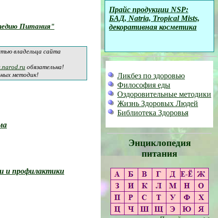
Прайс продукции NSP:
БАД, Natria, Tropical Mists,
педию Питания"
декоративная косметика
стью владельца сайта
e.narod.ru
обязательна!
ьных методик!
Ликбез по здоровью
Философия еды
Оздоровительные методики
Жизнь Здоровых Людей
Библиотека Здоровья
ма
Энциклопедия
питания
ни и профилактики