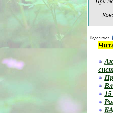
При лю
Кон
Поделиться
Чита
Ак
сист
Пр
Вл
15
Ро
БА