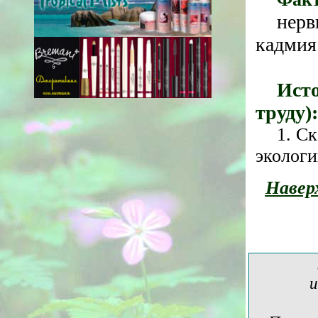
нерв
кадмия
Исто
труду):
1. С
экологи
Навер
и