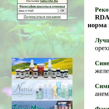
Рассылки
Subscribe.Ru
Философия красоты и здоровья
Реко
RDA
Подписаться письмом
норма 
Лучш
орех
Сине
желе
Симп
анем
Факт