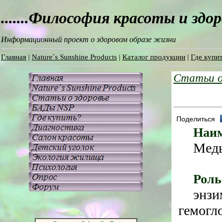
.......Философия красоты и здо
Информационный проект о здоровом образе жизни
Главная
|
Nature`s Sunshine Products
|
Каталог продукции
|
Где купит
Статьи о
Поделиться
Наим
Мед
Роль
энзи
гемогл