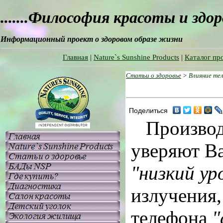
.......Философия красоты и здо
Информационный проект о здоровом образе жизни
Главная
|
Nature`s Sunshine Products
|
Каталог пр
Статьи о здоровье
>
Влияние тел
Поделиться
Производ
уверяют Ва
"низкий ур
излучения,
телефона
"