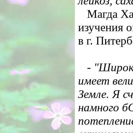
лейкоз, са
Магда Ха
изучения 
в г. Питер
-
"Широк
имеет вели
Земле. Я 
намного б
потеплени