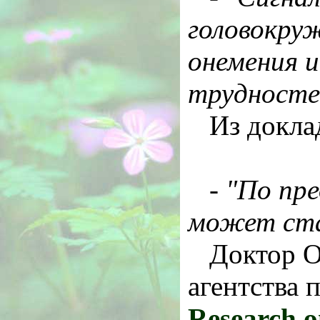
головокруж
онемения и
трудносте
Из докла
-
"По пре
может ста
Доктор О
агентства 
Research 