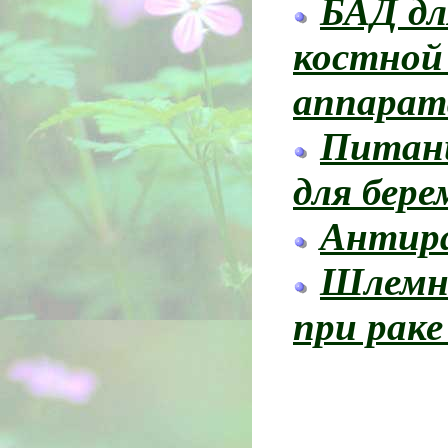
БАД дл
костной 
аппарат
Питани
для бер
Антира
Шлемни
при рак