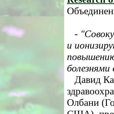
Объединен
-
"Совоку
и ионизир
повышению
болезнями 
Давид Ка
здравоохр
Олбани (Г
США), про