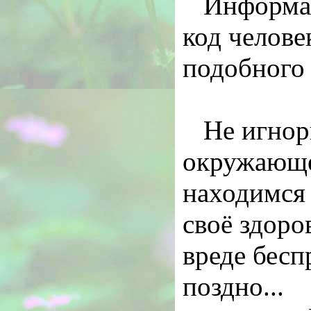
Информац
код челове
подобного 
Не игнор
окружающе
находимся 
своё здоро
вреде бесп
поздно...