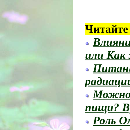
Читайте
Влияни
или Как
Питани
радиаци
Можно 
пищи? В
Роль О