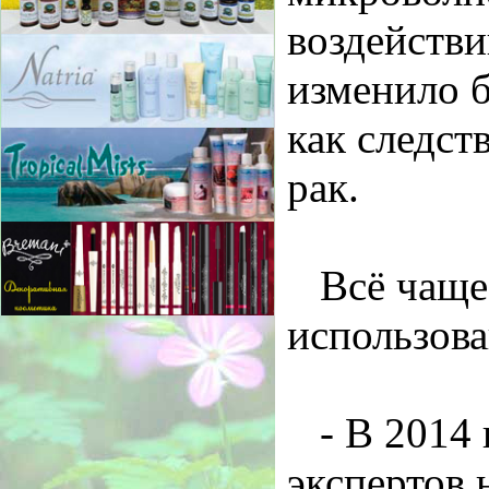
воздействи
изменило б
как следст
рак.
Всё чаще
использова
- В 2014
экспертов 