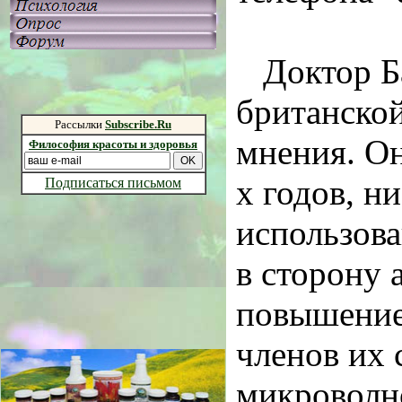
Доктор Б
британской
Рассылки
Subscribe.Ru
мнения. Он
Философия красоты и здоровья
х годов, н
Подписаться письмом
использова
в сторону 
повышение 
членов их 
микроволн