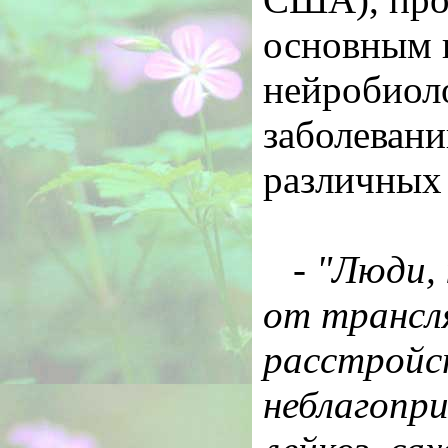
основным 
нейробиоло
заболевани
различных
-
"Люди,
от трансл
расстройс
неблагопр