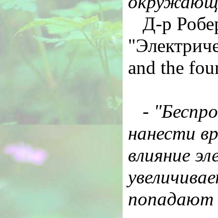
окружающе
Д-р Робе
"Электриче
and the foun
-
"Беспро
нанести в
влияние э
увеличивае
попадают 