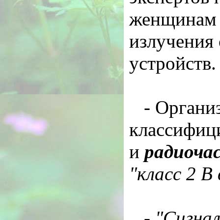
женщинам 
излучения
устройств.
- Органи
классифиц
и
радиоча
"класс 2 B
-
"Сигнал