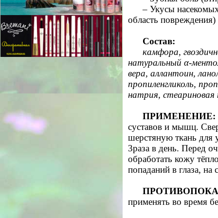
– Укусы насекомых
область повреждения)
Состав:
камфора, гвоздичн
натуральный α-ментол
вера, аллантоин, лано
пропиленгликоль, про
натрия, стеариновая
ПРИМЕНЕНИЕ:
суставов и мышц. Све
шерстяную ткань для у
3раза в день. Перед о
обработать кожу тёпл
попаданий в глаза, на
ПРОТИВОПОКА
применять во время б