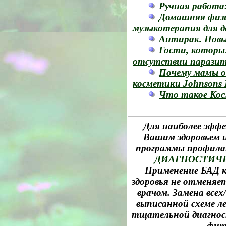
Ручная работа:
Домашняя физи
музыкотерапия для 
Антирак. Новы
Гости, которых
отсутствии парази
Почему мамы о
косметики Johnsons 
Что такое Кос
Для наиболее эффе
Вашим здоровьем и
программы профила
ДИАГНОСТИЧ
Применение БАД к
здоровья не отменяе
врачом. Замена все
выписанной схеме л
тщательной диагност
фит