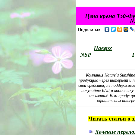
Цена крема Тэй-Ф
N
Поделиться
Наверх
NSP
Г
Компания Nature`s Sunshin
продукцию через интернет и п
свои средства, не поддержива
покупайте БАД и косметику Na
магазинах! Всю продукц
официальном интере
Читать статьи о 
Лечение перел