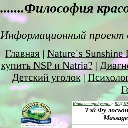
.......Философия кра
Информационный проект о
Главная
|
Nature`s Sunshine 
купить NSP и Natria?
|
Диагн
Детский уголок
|
Психоло
Г
Каталог продукции
>
БАД N
Тэй Фу лосьон
Massage 