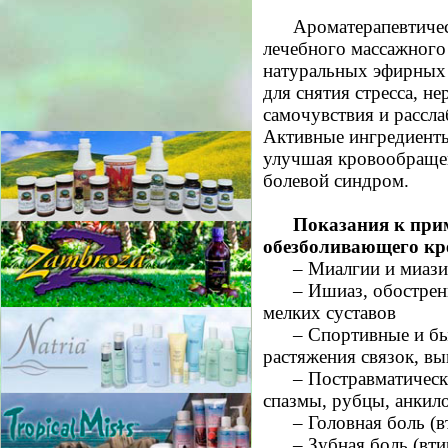
Ароматерапевтиче
лечебного массажного 
натуральных эфирных 
для снятия стресса, н
самочувствия и рассл
Активные ингредиенты
улучшая кровообращен
болевой синдром.
Показания к при
обезболивающего кр
– Миалгии и миази
– Ишиаз, обострен
мелких суставов
– Спортивные и б
растяжения связок, выв
– Постравматичес
спазмы, рубцы, анкил
– Головная боль (в
– Зубная боль (вти