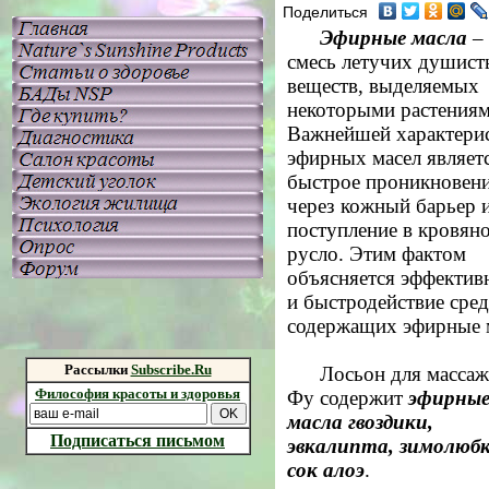
Поделиться
Эфирные масла
– 
смесь летучих душис
веществ, выделяемых
некоторыми растениям
Важнейшей характери
эфирных масел являет
быстрое проникновен
через кожный барьер 
поступление в кровян
русло. Этим фактом
объясняется эффектив
и быстродействие сред
содержащих эфирные 
Рассылки
Subscribe.Ru
Лосьон для массаж
Философия красоты и здоровья
Фу
содержит
эфирны
масла гвоздики,
Подписаться письмом
эвкалипта, зимолюб
сок алоэ
.