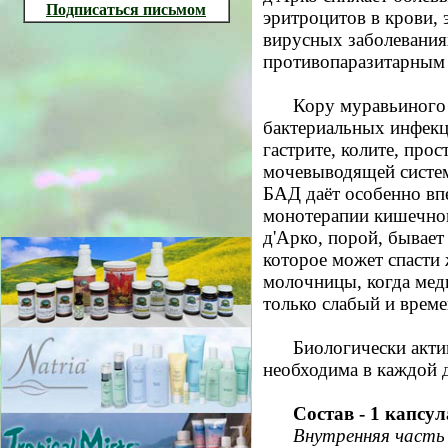
Подписаться письмом
эритроцитов в крови,
вирусных заболевани
противопаразитарным 
Кору муравьиного
бактериальных инфекци
гастрите, колите, прос
мочевыводящей систем
БАД даёт особенно вп
монотерапии кишечног
д'Арко, порой, бывает
которое может спасти
молочницы, когда мед
только слабый и време
Биологически акти
необходима в каждой 
Состав - 1 капсул
Внутренняя часть