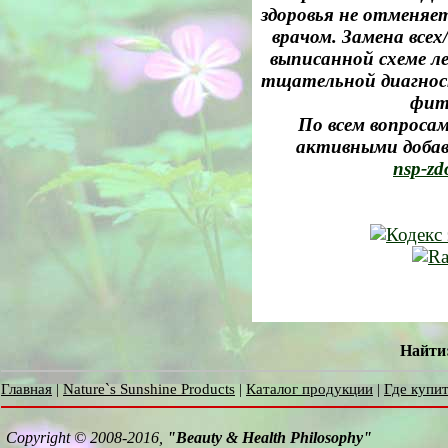
здоровья не отменяе
врачом. Замена все
выписанной схеме л
тщательной диагност
фит
По всем вопросам
активными добав
nsp-zd
Найти
Главная
|
Nature`s Sunshine Products
|
Каталог продукции
|
Где купит
Copyright © 2008-2016,
"Beauty & Health Philosophy"