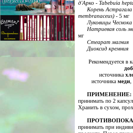
д'Арко - Tabebuia hept
Корень Астрагала 
membranaceus)
- 5 мг
Луковицы Чеснока 
Натриевая соль м
мг
Стеарат магния
Диоксид кремния
Рекомендуется в к
доб
источника
хл
источника
меди
,
ПРИМЕНЕНИЕ:
принимать по 2 капсул
Хранить в сухом, про
ПРОТИВОПОКА
принимать при индиви