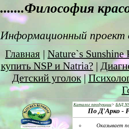
.......Философия кра
Информационный проект о
Главная
|
Nature`s Sunshine 
купить NSP и Natria?
|
Диагн
Детский уголок
|
Психоло
Г
Каталог продукции
>
БАД N
Пo Д'Арко - P
Оказывает п