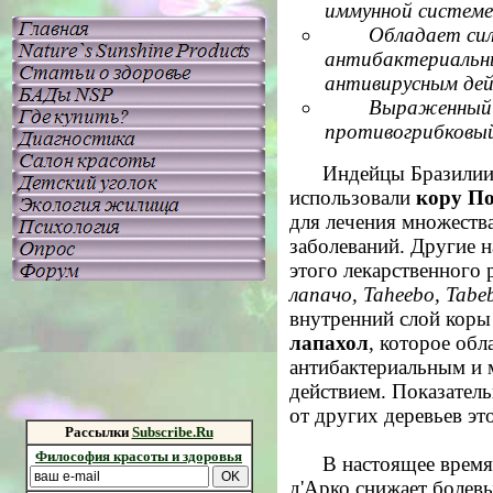
иммунной системе
Обладает си
антибактериальн
антивирусным де
Выраженный
противогрибковы
Индейцы Бразилии
использовали
кору По
для лечения множеств
заболеваний. Другие н
этого лекарственного 
лапачо, Taheebo, Tabe
внутренний слой коры
лапахол
, которое об
антибактериальным и
действием. Показатель
от других деревьев эт
Рассылки
Subscribe.Ru
Философия красоты и здоровья
В настоящее время
д'Арко снижает болев