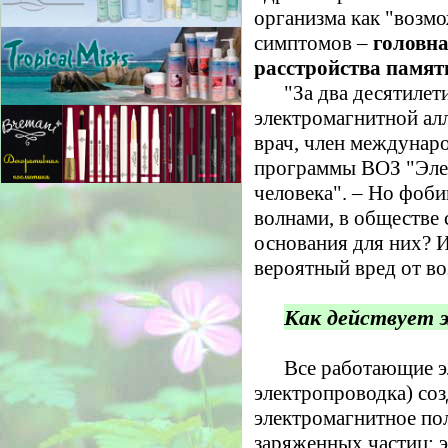
организма как "возмо
симптомов –
головна
расстройства памят
"За два десятилет
электромагнитной алл
врач, член междунар
программы ВОЗ "Эле
человека". – Но фоби
волнами, в обществе 
основания для них? 
вероятный вред от во
Как действует 
Все работающие э
электропроводка) соз
электромагнитное по
заряженных частиц: э