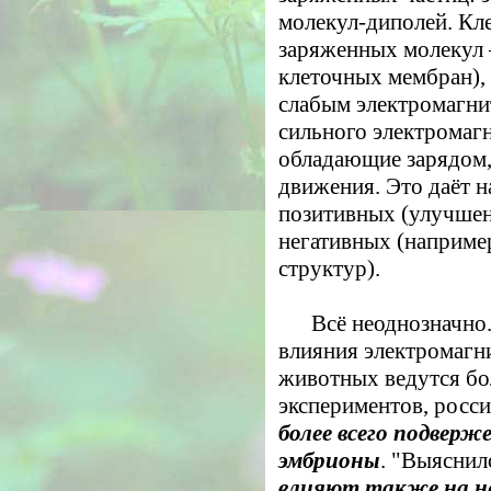
молекул-диполей. Кле
заряженных молекул 
клеточных мембран),
слабым электромагни
сильного электромаг
обладающие зарядом,
движения. Это даёт н
позитивных (улучшени
негативных (наприме
структур).
Всё неоднозначно.
влияния электромагн
животных ведутся бо
экспериментов, росси
более всего подвер
эмбрионы
. "Выяснил
влияют также на н