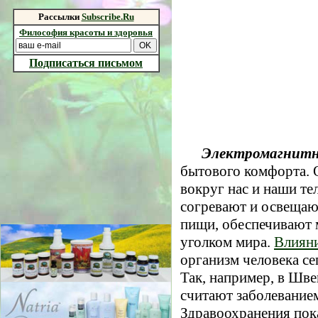
Рассылки
Subscribe.Ru
Философия красоты и здоровья
Подписаться письмом
Электромагнитн
бытового комфорта. 
вокруг нас и наши т
согревают и освещаю
пищи, обеспечивают 
уголком мира.
Влияни
организм человека се
Так, например, в Шв
считают заболевание
Здравоохранения пок