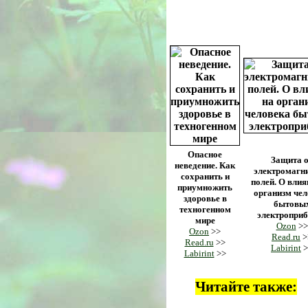
Опасное
Защита 
неведение. Как
электромагн
сохранить и
полей. О влия
приумножить
организм чел
здоровье в
бытовы
техногенном
электропри
мире
Ozon
>>
Ozon
>>
Read.ru
>
Read.ru
>>
Labirint
>
Labirint
>>
Читайте также: