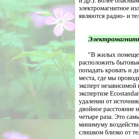
и др.). Более опасны
электромагнитное из
являются радио- и те
Электромагнитн
"В жилых помеще
расположить бытовые
попадать кровать и ди
места, где мы провод
эксперт независимой
экспертизе Ecostand
удалении от источник
двойное расстояние 
четыре раза. Это сам
минимуму воздействи
слишком близко от те