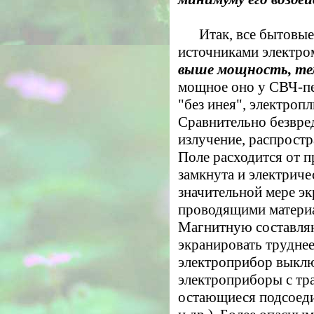
Итак, все бытовы
источниками электро
выше мощность, тем
мощное оно у СВЧ-пе
"без инея", электроп
Сравнительно безвре
излучение, распростр
Поле расходится от п
замкнута и электричес
значительной мере э
проводящими материа
Магнитную составля
экранировать труднее,
электроприбор выклю
электроприборы с тр
остающиеся подсоедин