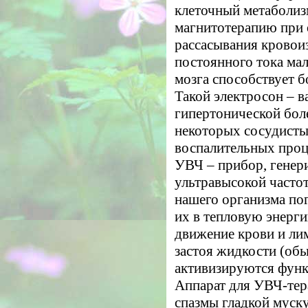
клеточный метаболиз
магнитотерапию при о
рассасывания кровои
постоянного тока ма
мозга способствует б
Такой электросон – в
гипертонической боле
некоторых сосудисты
воспалительных проц
УВЧ – прибор, генер
ультравысокой часто
нашего организма по
их в тепловую энерги
движение крови и ли
застоя жидкости (обы
активизируются функ
Аппарат для УВЧ-тер
спазмы гладкой муск