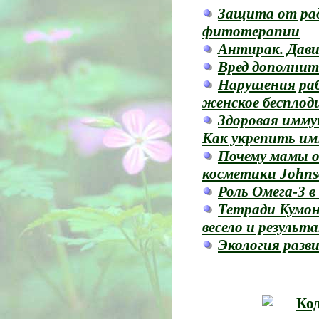
Защита от ра
фитотерапии
Антирак. Дав
Вред дополнит
Нарушения ра
женское бесплод
Здоровая имму
Как укрепить и
Почему мамы 
косметики Johns
Роль Омега-3 
Тетради Кумон
весело и результ
Экология разв