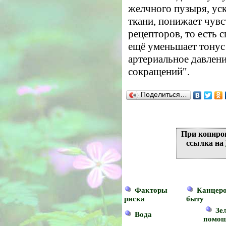
желчного пузыря, ус
ткани, понижает чув
рецепторов, то есть 
ещё уменьшает тонус
артериальное давлени
сокращений".
Поделиться…
При копиро
ссылка на
Факторы
Канцеро
риска
быту
Зе
Вода
помо