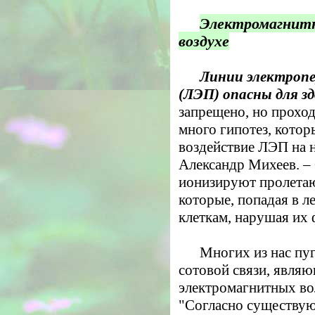
Электромагнитн
воздухе
Линии электропе
(ЛЭП) опасны для з
запрещено, но прохо
много гипотез, кото
воздействие ЛЭП на н
Александр Михеев. –
ионизируют пролета
которые, попадая в л
клеткам, нарушая их 
Многих из нас пуг
сотовой связи, явля
электромагнитных во
"Согласно существу