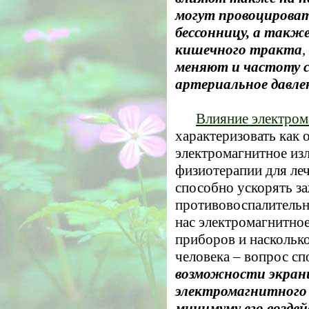
могут провоцироват
бессонницу, а также
кишечного тракта
,
меняют и частоту с
артериальное давле
Влияние электром
характеризовать как 
электромагнитное изл
физиотерапии для ле
способно ускорять за
противовоспалительн
нас электромагнитно
приборов и насколько
человека – вопрос с
возможности экран
электромагнитного 
минимуму его воздей