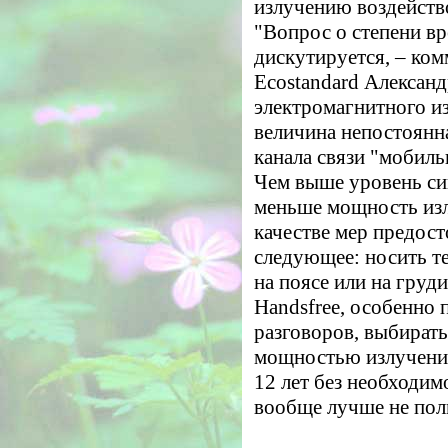
излучению воздейство
"Вопрос о степени в
дискутируется, – ко
Ecostandard Алексан
электромагнитного и
величина непостоянна
канала связи "мобиль
Чем выше уровень сиг
меньше мощность изл
качестве мер предос
следующее: носить те
на поясе или на груд
Handsfree, особенно
разговоров, выбират
мощностью излучения
12 лет без необходи
вообще лучше не поль