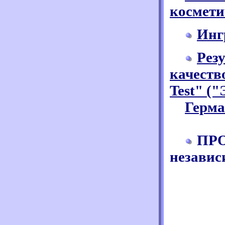
космети
Инг
Рез
качеств
Test" ("
Герма
ПР
независ