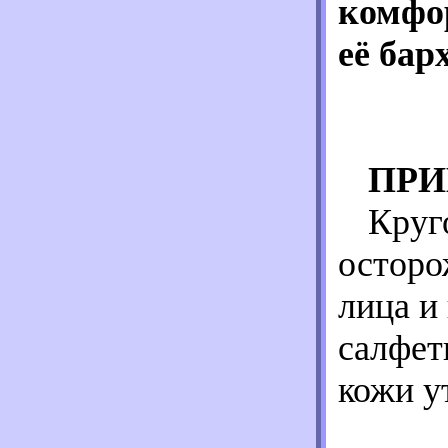
комфор
её бар
ПРИ
Круг
осторо
лица и
салфет
кожи у