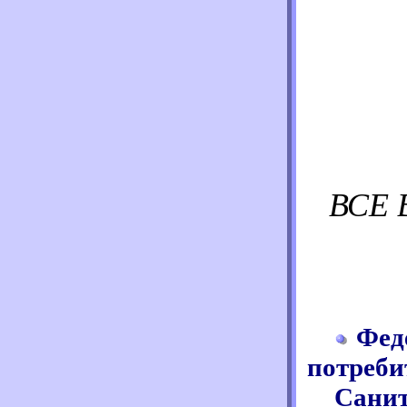
ВСЕ 
Фед
потреби
Санит