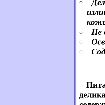
Дел
изли
кож
Не 
Осв
Со
Пита
делика
содер