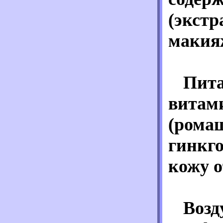
(экстр
макия
Пита
витами
(ромаш
гинкго
кожу о
Возд