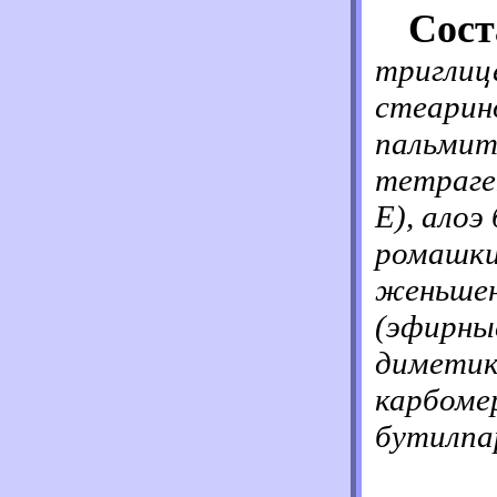
Сост
триглиц
стеарин
пальмит
тетраге
Е), алоэ
ромашки
женьшен
(эфирные
диметик
карбоме
бутилпа