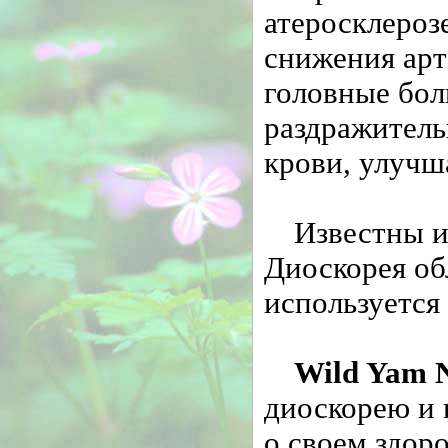
атеросклерозе
снижения арт
головные бол
раздражитель
крови, улучша
Известны и
Диоскорея об
используется
Wild Yam 
диоскорею и 
о своем здор