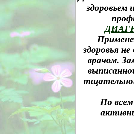
здоровьем 
проф
ДИАГ
Применен
здоровья не
врачом. За
выписанной
тщательной
По всем
активн