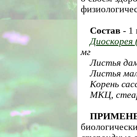
физиологиче
Состав
- 1
Диоскорея (
мг
Листья да
Листья ма
Корень сас
МКЦ, стеа
ПРИМЕН
биологически