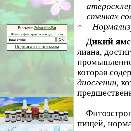
атероскле
стенках со
Нормализ
Рассылки
Subscribe.Ru
Философия красоты и здоровья
Дикий ямс
Подписаться письмом
лиана, дости
промышленнос
которая сод
диосгенин
, к
предшествен
Фитоэстрог
пищей, норма