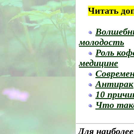
Читать до
Волшебны
молодость
Роль коф
медицине
Совреме
Антирак
10 причи
Что так
Для наиболе