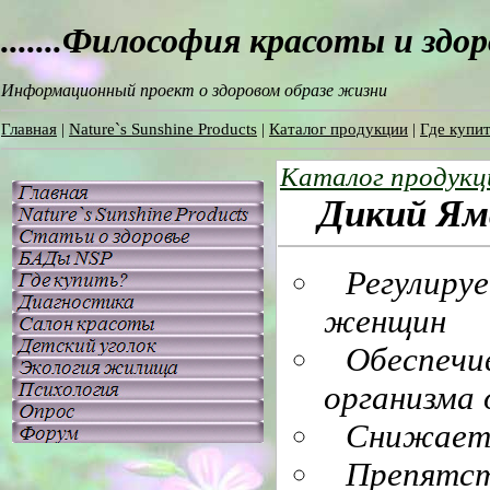
.......Философия красоты и здо
Информационный проект о здоровом образе жизни
Главная
|
Nature`s Sunshine Products
|
Каталог продукции
|
Где купит
Каталог продукц
Дикий Ямс
Регулиру
женщин
Обеспечи
организма
Снижает 
Препятс