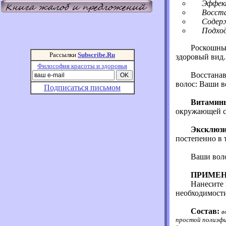
Эффект
Восста
Содер
Подход
Роскошный
Рассылки
Subscribe.Ru
здоровый вид.
Философия красоты и здоровья
Восстана
волос: Ваши в
Подписаться письмом
Витамин
окружающей с
Эксклюзи
постепенно в
Ваши воло
ПРИМЕН
Н
анесите
необходимости
Состав:
в
простой полиэфир