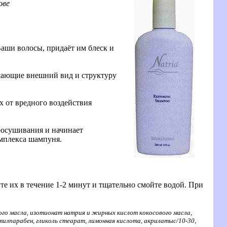
ове
аши волосы, придаёт им блеск и
шающие внешний вид и структуру
х от вредного воздействия
росушивания и начинает
мплекса шампуня.
е их в течение 1-2 минут и тщательно смойте водой. При
о масла, изотионат натрия и жирных кислот кокосового масла,
тилпарабен, гликоль стеарат, лимонная кислота, акрилатыс/10-30,