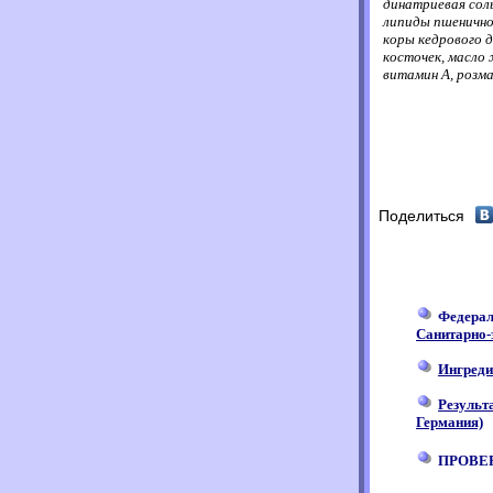
динатриевая сол
липиды пшеничной
коры кедрового д
косточек, масло 
витамин А, розма
Поделиться
Федерал
Санитарно-
Ингреди
Результ
Германия)
ПРОВЕР