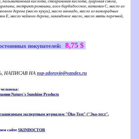
 пальмитиновая кислота, стеариновая кислота, гуаровая смола,
крапивы, экстракт ромашки, алоэ барбадосское, витамин С, масло из
гового дерева (масло кукуи), масло авокадо, масло из виноградных
н Е, масло чайного дерева, лавандовое масло, масло мяты перечной,
8,75 $
остоянных покупателей:
Ь, НАПИСАВ НА
nsp-zdorovje@yandex.ru
 человека:
нии Nature`s Sunshine Products
независимым экспертным журналом "Öko-Test" ("Эко-тест",
ом сайте
SKINDOCTOR