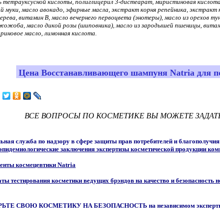
ь тетрауксусной кислоты, полиглицерил 3-дистеарат, миристиновая кислота,
 муки, масло авокадо, эфирные масла, экстракт корня репейника, экстракт 
ерева, витамин В, масло вечернего первоцвета (энотеры), масло из орехов тун
жожоба, масло дикой розы (шиповника), масло из зародышей пшеницы, витами
риновое масло, лимонная кислота.
Цена Восстанавливающего шампуня Natria для п
ВСЕ ВОПРОСЫ ПО КОСМЕТИКЕ ВЫ МОЖЕТЕ ЗАДАТ
ьная служба по надзору в сфере защиты прав потребителей и благополучия
эпидемиологические заключения экспертизы косметической продукции компа
енты космецевтики Natria
аты тестирования косметики ведущих брэндов на качество и безопасность 
ЬТЕ СВОЮ КОСМЕТИКУ НА БЕЗОПАСНОСТЬ на независимом экспертн