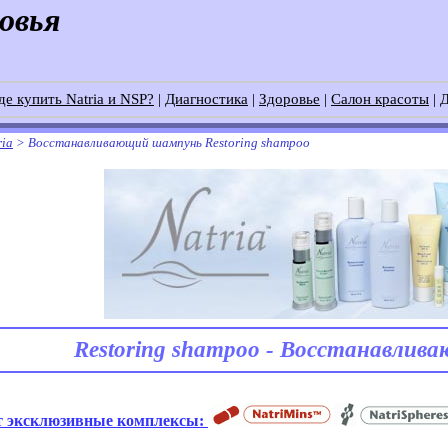
ровья
де купить Natria и NSP?
|
Диагностика
|
Здоровье
|
Салон красоты
|
Д
ria
>
Восстанавливающий шампунь Restoring shampoo
Restoring shampoo - Восстанавлив
 эксклюзивные комплексы: