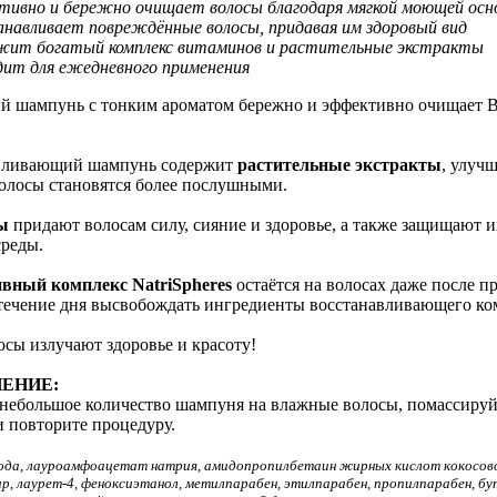
ивно и бережно очищает волосы благодаря мягкой моющей осн
навливает повреждённые волосы, придавая им здоровый вид
жит богатый комплекс витаминов и растительные экстракты
ит для ежедневного применения
 шампунь с тонким ароматом бережно и эффективно очищает В
вливающий шампунь содержит
растительные экстракты
, улуч
олосы становятся более послушными.
ы
придают волосам силу, сияние и здоровье, а также защищают и
реды.
вный комплекс NatriSpheres
остаётся на волосах даже после п
 течение дня высвобождать ингредиенты восстанавливающего ко
сы излучают здоровье и красоту!
ЕНИЕ:
 небольшое количество шампуня на влажные волосы, помассируйт
 повторите процедуру.
ода, лауроамфоацетат натрия, амидопропилбетаин жирных кислот кокосовог
, лаурет-4, феноксиэтанол, метилпарабен, этилпарабен, пропилпарабен, бу