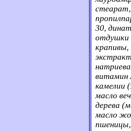
стеарат,
пропилпа
30, дина
отдушки 
крапивы,
экстракт
натриева
витамин 
камелии (
масло веч
дерева (м
масло жо
пшеницы,