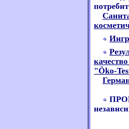
потребит
Санита
косметич
Ингр
Резу
качество
"Öko-Tes
Герма
ПРО
независи