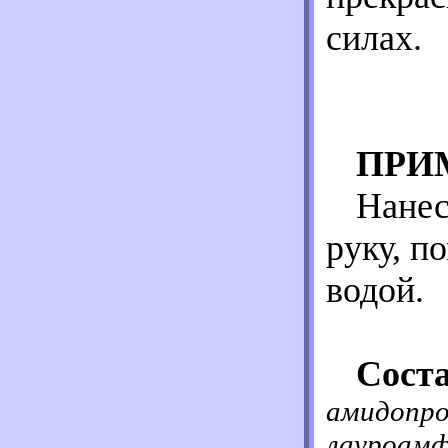
силах.
ПРИ
Нанес
руку, п
водой.
Соста
амидопро
лауроамф