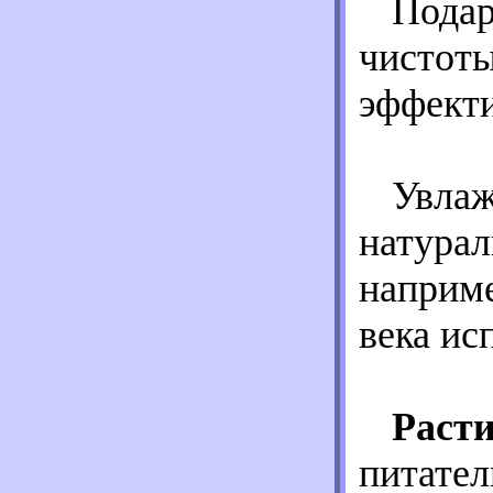
Подар
чистоты
эффекти
Увлаж
натура
наприме
века ис
Раст
питател