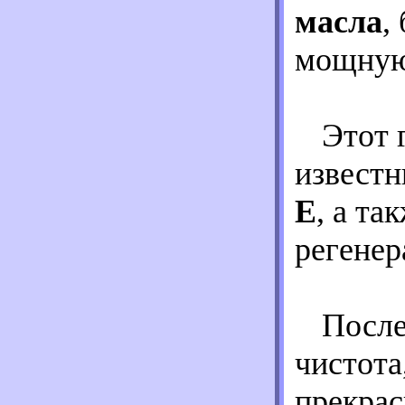
масла
,
мощную 
Этот 
известн
Е
, а та
регенер
После
чистота
прекрас